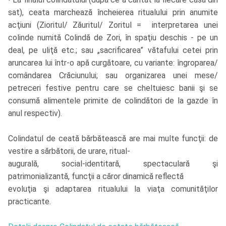
sat), ceata marchează încheierea ritualului prin anumite
acţiuni (Zioritul/ Zăuritul/ Zoritul = interpretarea unei
colinde numită Colindă de Zori, în spaţiu deschis - pe un
deal, pe uliţă etc.; sau „sacrificarea” vătafului cetei prin
aruncarea lui într-o apă curgătoare, cu variante: îngroparea/
comândarea Crăciunului; sau organizarea unei mese/
petreceri festive pentru care se cheltuiesc banii şi se
consumă alimentele primite de colindători de la gazde în
anul respectiv).
Colindatul de ceată bărbătească are mai multe funcţii: de
vestire a sărbătorii, de urare, ritual-
augurală, social-identitară, spectaculară şi
patrimonializantă, funcţii a căror dinamică reflectă
evoluţia şi adaptarea ritualului la viaţa comunităţilor
practicante.