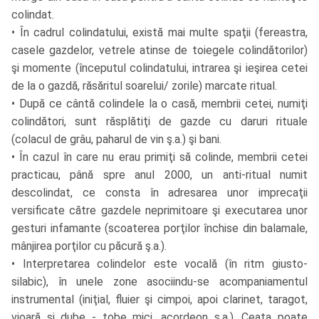
colindat.
• În cadrul colindatului, există mai multe spaţii (fereastra,
casele gazdelor, vetrele atinse de toiegele colindătorilor)
şi momente (începutul colindatului, intrarea şi ieşirea cetei
de la o gazdă, răsăritul soarelui/ zorile) marcate ritual.
• După ce cântă colindele la o casă, membrii cetei, numiţi
colindători, sunt răsplătiţi de gazde cu daruri rituale
(colacul de grâu, paharul de vin ş.a.) şi bani.
• În cazul în care nu erau primiţi să colinde, membrii cetei
practicau, până spre anul 2000, un anti-ritual numit
descolindat, ce consta în adresarea unor imprecaţii
versificate către gazdele neprimitoare şi executarea unor
gesturi infamante (scoaterea porţilor închise din balamale,
mânjirea porţilor cu păcură ş.a.).
• Interpretarea colindelor este vocală (în ritm giusto-
silabic), în unele zone asociindu-se acompaniamentul
instrumental (iniţial, fluier şi cimpoi, apoi clarinet, taragot,
vioară şi dube - tobe mici, acordeon ş.a.). Ceata poate