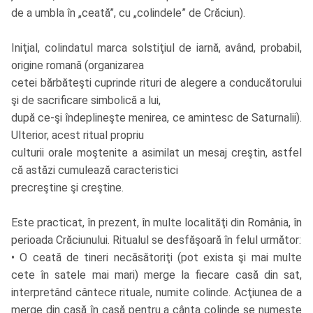
de a umbla în „ceată”, cu „colindele” de Crăciun).
Iniţial, colindatul marca solstiţiul de iarnă, având, probabil,
origine romană (organizarea
cetei bărbăteşti cuprinde rituri de alegere a conducătorului
şi de sacrificare simbolică a lui,
după ce-şi îndeplineşte menirea, ce amintesc de Saturnalii).
Ulterior, acest ritual propriu
culturii orale moştenite a asimilat un mesaj creştin, astfel
că astăzi cumulează caracteristici
precreştine şi creştine.
Este practicat, în prezent, în multe localităţi din România, în
perioada Crăciunului. Ritualul se desfăşoară în felul următor:
• O ceată de tineri necăsătoriţi (pot exista şi mai multe
cete în satele mai mari) merge la fiecare casă din sat,
interpretând cântece rituale, numite colinde. Acţiunea de a
merge din casă în casă pentru a cânta colinde se numeşte