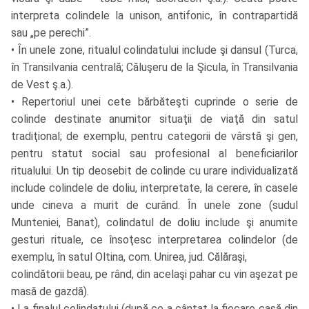
interpreta colindele la unison, antifonic, în contrapartidă
sau „pe perechi”.
• În unele zone, ritualul colindatului include şi dansul (Turca,
în Transilvania centrală; Căluşeru de la Şicula, în Transilvania
de Vest ş.a.).
• Repertoriul unei cete bărbăteşti cuprinde o serie de
colinde destinate anumitor situaţii de viaţă din satul
tradiţional; de exemplu, pentru categorii de vârstă şi gen,
pentru statut social sau profesional al beneficiarilor
ritualului. Un tip deosebit de colinde cu urare individualizată
include colindele de doliu, interpretate, la cerere, în casele
unde cineva a murit de curând. În unele zone (sudul
Munteniei, Banat), colindatul de doliu include şi anumite
gesturi rituale, ce însoţesc interpretarea colindelor (de
exemplu, în satul Oltina, com. Unirea, jud. Călăraşi,
colindătorii beau, pe rând, din acelaşi pahar cu vin aşezat pe
masă de gazdă).
• La finalul colindatului (după ce a cântat la fiecare casă din