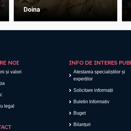
Doina
RE NOI
INFO DE INTERES PUB
ni și valori
Atestarea specialiștilor și
experților
pa
Solicitare informații
ic
Buletin Informativ
u legal
Buget
Bilanțuri
TACT