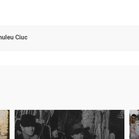
c
muleu Ciuc