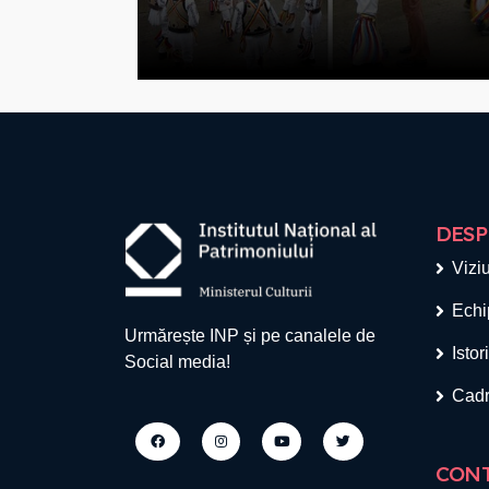
DESP
Viziu
Echi
Urmărește INP și pe canalele de
Istor
Social media!
Cadr
CON