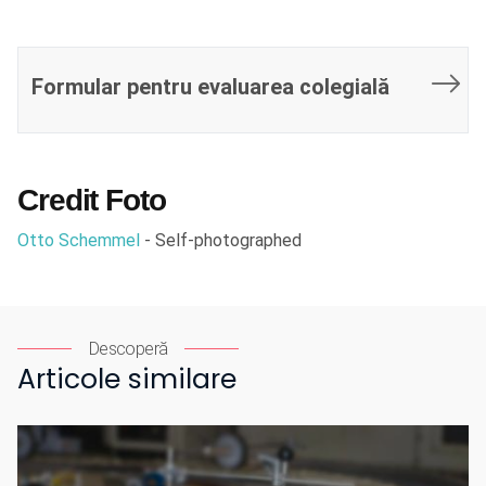
Patrimoniului, pentru revistele
Buletinul Comisiei Monumentelor
Istorice şi Revista Monumentelor
Istorice
Formular pentru evaluarea colegială
Credit Foto
Otto Schemmel
- Self-photographed
Descoperă
Articole similare