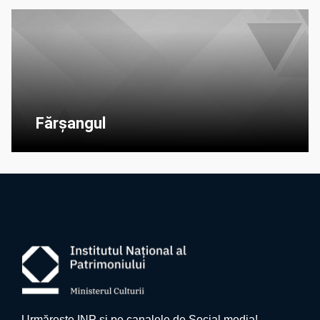
Fărșangul
Urmărește INP și pe canalele de Social media!