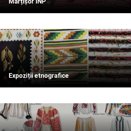
Mărțișor INP
Expoziții etnografice