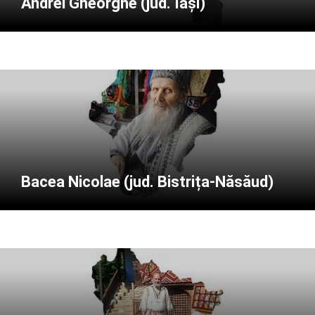
Andrei Gheorghe (jud. Iași)
Bacea Nicolae (jud. Bistrița-Năsăud)