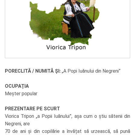
PORECLITĂ / NUMITĂ ȘI:
„A Popi Iuănului din Negreni”
OCUPAȚIA
Meșter popular
PREZENTARE PE SCURT
Viorica Tripon „a Popii Iuănului”, așa cum o știu sătenii din
Negreni, are
70 de ani și din copilărie a învățat să urzească, să pună