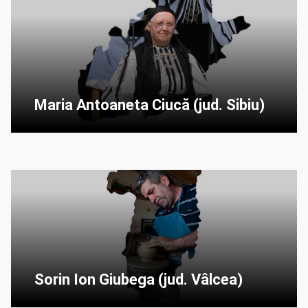
Maria Antoaneta Ciucă (jud. Sibiu)
Sorin Ion Giubega (jud. Vâlcea)