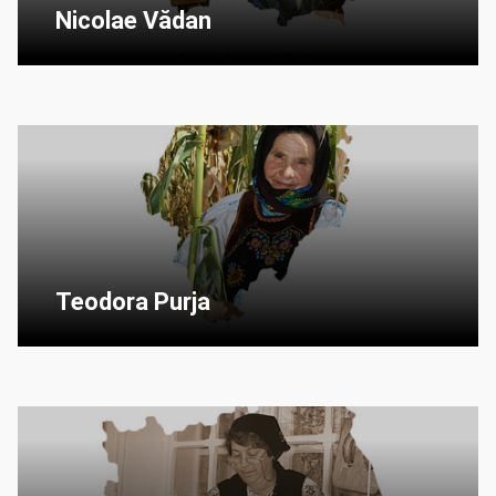
Nicolae Vădan
Teodora Purja