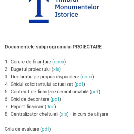
Documentele subprogramului PROIECTARE
1. Cerere de finanțare (
docx
)
2. Bugetul proiectului (
xls
)
3. Declarație pe propria răspundere (
docx
)
4. Ghidul solicitantului actualizat (
pdf
)
5. Contract de finanțare nerambursabilă (
pdf
)
6. Ghid de decontare (
pdf
)
7. Raport financiar (
doc
)
8. Centralizator cheltuieli (
xls
) - în curs de afișare
Grila de evaluare (
pdf
)