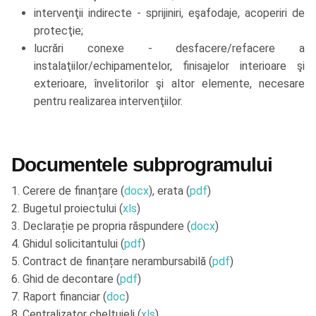
intervenţii indirecte - sprijiniri, eşafodaje, acoperiri de
protecţie;
lucrări conexe - desfacere/refacere a
instalaţiilor/echipamentelor, finisajelor interioare şi
exterioare, învelitorilor şi altor elemente, necesare
pentru realizarea intervenţiilor.
Documentele subprogramului
1. Cerere de finanțare (
docx
), erata (
pdf
)
2. Bugetul proiectului (
xls
)
3. Declarație pe propria răspundere (
docx
)
4. Ghidul solicitantului (
pdf
)
5. Contract de finanțare nerambursabilă (
pdf
)
6. Ghid de decontare (
pdf
)
7. Raport financiar (
doc
)
8. Centralizator cheltuieli (
xls
)