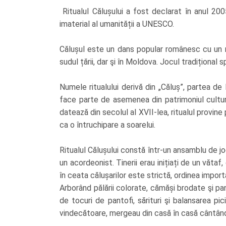
Ritualul Călușului a fost declarat în anul 200
imaterial al umanității a UNESCO.
Călușul este un dans popular românesc cu un rit
sudul țării, dar şi în Moldova. Jocul tradițional 
Numele ritualului derivă din „Căluș”, partea de 
face parte de asemenea din patrimoniul cultur
datează din secolul al XVII-lea, ritualul provine 
ca o întruchipare a soarelui.
Ritualul Călușului constă într-un ansamblu de jocu
un acordeonist. Tinerii erau inițiați de un văta
în ceata călușarilor este strictă, ordinea importa
Arborând pălării colorate, cămăși brodate şi pan
de tocuri de pantofi, sărituri şi balansarea pi
vindecătoare, mergeau din casă în casă cântând