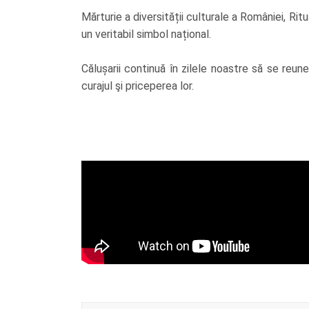
Mărturie a diversității culturale a României, Rit
un veritabil simbol național.
Călușarii continuă în zilele noastre să se reu
curajul şi priceperea lor.