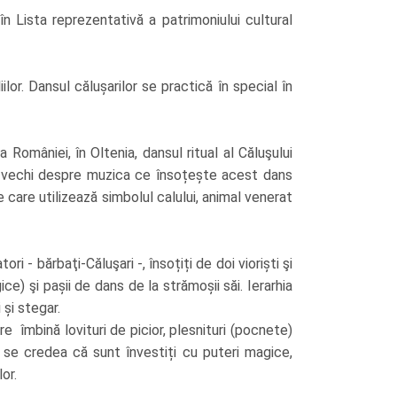
n Lista reprezentativă a patrimoniului cultural
or. Dansul călușarilor se practică în special în
 României, în Oltenia, dansul ritual al Căluşului
ai vechi despre muzica ce însoțește acest dans
te care utilizează simbolul calului, animal venerat
i - bărbaţi-Căluşari -, însoțiți de doi vioriști şi
e) şi pașii de dans de la strămoșii săi. Ierarhia
 și stegar.
e îmbină lovituri de picior, plesnituri (pocnete)
re se credea că sunt învestiți cu puteri magice,
lor.