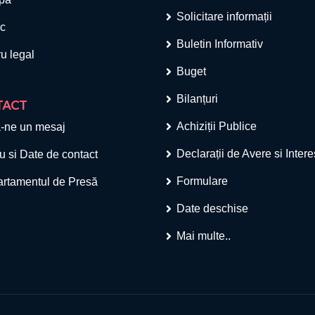
Solicitare informații
ic
Buletin Informativ
u legal
Buget
Bilanțuri
TACT
Achiziții Publice
-ne un mesaj
Declarații de Avere si Inter
u si Date de contact
Formulare
rtamentul de Presă
Date deschise
Mai multe..