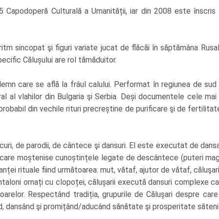
5 Capodoperă Culturală a Umanității, iar din 2008 este înscris î
m sincopat şi figuri variate jucat de flăcăi în săptămâna Rusaliil
specific Călușului are rol tămăduitor.
lemn care se află la frâul calului. Performat în regiunea de sud a
al al vlahilor din Bulgaria şi Serbia. Deși documentele cele m
probabil din vechile rituri precreștine de purificare şi de fertilita
ri, de parodii, de cântece şi dansuri. El este executat de dansator
f, care moștenise cunoștințele legate de descântece (puteri magic
nței rituale fiind următoarea: mut, vătaf, ajutor de vătaf, căluşari
taloni ornați cu clopoței, călușarii execută dansuri complexe car
cioarelor. Respectând tradiția, grupurile de Călușari despre ca
, dansând şi promițând/aducând sănătate şi prosperitate săteni