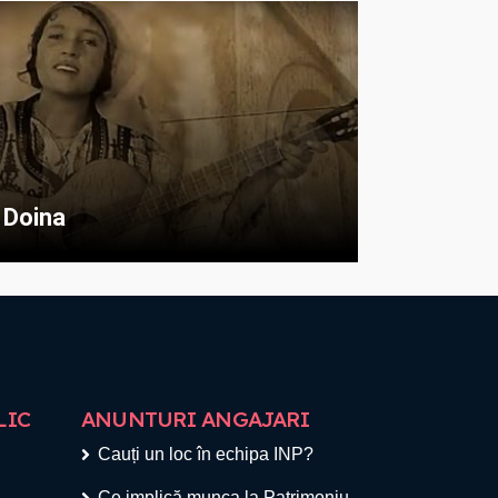
Doina
LIC
ANUNTURI ANGAJARI
Cauți un loc în echipa INP?
Ce implică munca la Patrimoniu