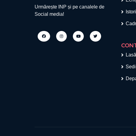
Urmărește INP și pe canalele de
Istor
Social media!
Cadr
CON
Lasă
Sedi
Depa