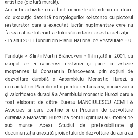
artistice (pictură murală).
Această achiziţie nu a fost concretizată într-un contract
de execuţie datorită neînţelegerilor existente cu pictorul
restaurator care a executat lucrări suplimentare care nu
faceau obiectul contractului său anterior acestei achiziţii.
- În anul 2011 fonduri din Planul Naţional de Restaurare = 0
Fundaţia « Sfinţii Martiri Brâncoveni » înfiinţată în 2001, cu
scopul de a conserva, restaura şi pune în valoare
moştenirea lui Constantin Brâncoveanu prin acţiuni de
dezvoltare durabilă a Ansamblului Monastic Hurezi, a
comandat un Plan director pentru restaurarea, conservarea
şi valorificarea durabilă a Anamblului monastic Hurezi care a
fost elaborat de către Bureau MANCIULESCU ACMH &
Associes şi care conţine şi un Program de dezvoltare
durabilă a Mănăstirii Hurezi ca centru spiritual al Olteniei de
sub munte. Acest Studiul de prefezabilitate şi
documentaţia anexată proiectului de dezvoltare durabila au