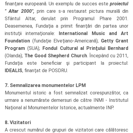
finanţare europeană. Un exemplu de succes este
proiectul
" Altar 2000",
prin care s-a restaurat pictura murală din
Sfântul Altar, derulat prin Programul Phare 2001.
Deasemenea, Fundaţia a primit finanţări din partea unor
instituţii internaţionale:
International Music and Art
Foundation
(fundaţie Elveţiano-Americană);
Getty Grant
Program
(SUA);
Fondul Cultural al Prinţului Bernhard
(Olanda);
The Good Shepherd Church
. Începând cu 2011,
Fundaţia este beneficiar şi participant la proiectul:
IDEALIS
, finanţat de POSDRU.
7. Semnalizarea monumentelor LPM
Monumentul istoric a fost semnalizat corespunzător, ca
urmare a nenumărate demersuri de către INMI - Institutul
Naţional al Monumentelor Istorice, actualmente INP.
8. Vizitatori
A crescut numărul de grupuri de vizitatori care călătoresc