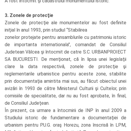
A fost întocmit şi cadastrului monumentului istoric.
3. Zonele de protecţie
Zonele de protecţie ale monumentelor au fost definite
iniţial în anul 1993, prin studiul “Stabilirea
zonelor protejate pentru ansamblurile cu patrimoniu istoric
de importanta internationala", comandat de Consiliul
Judetean Vâlcea şi întocmit de catre S.C. URBANPROIECT
SA BUCURESTI. De menţionat, că în lipsa unei legislaţii
clare la data respectivă, zonele de protecţie şi
reglementarile urbanistice pentru aceste zone, stabilite
prin documentaţia amintita mai sus, au făcut obiectul unei
avizări în 1993 de către Ministerul Culturii şi Cultelor, prin
comisiile de specialitate, dar nu au fost aprobate, în final,
de Consiliul Judeţean.
În prezent, ca urmare a întocmirii de INP în anul 2009 a
Studiului istoric de fundamentare a documentaţiei de
urbanism pentru P.U.G. oraş Horezu, zona înscrisă în LPM,