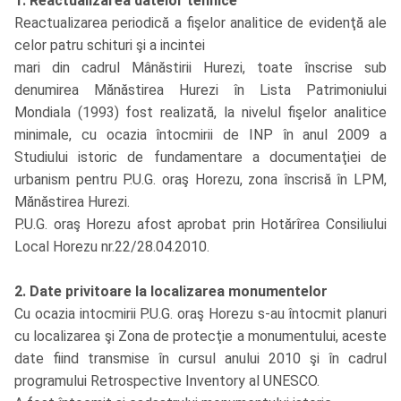
1. Reactualizarea datelor tehnice
Reactualizarea periodică a fişelor analitice de evidenţă ale
celor patru schituri şi a incintei
mari din cadrul Mânăstirii Hurezi, toate înscrise sub
denumirea Mănăstirea Hurezi în Lista Patrimoniului
Mondiala (1993) fost realizată, la nivelul fişelor analitice
minimale, cu ocazia întocmirii de INP în anul 2009 a
Studiului istoric de fundamentare a documentaţiei de
urbanism pentru P.U.G. oraş Horezu, zona înscrisă în LPM,
Mănăstirea Hurezi.
P.U.G. oraş Horezu afost aprobat prin Hotărîrea Consiliului
Local Horezu nr.22/28.04.2010.
2. Date privitoare la localizarea monumentelor
Cu ocazia intocmirii P.U.G. oraş Horezu s-au întocmit planuri
cu localizarea şi Zona de protecţie a monumentului, aceste
date fiind transmise în cursul anului 2010 şi în cadrul
programului Retrospective Inventory al UNESCO.