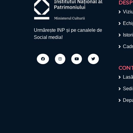
DESP
Viziu
Echi
Urmărește INP și pe canalele de
Istor
Social media!
Cadr
CON
Lasă
Sedi
Depa