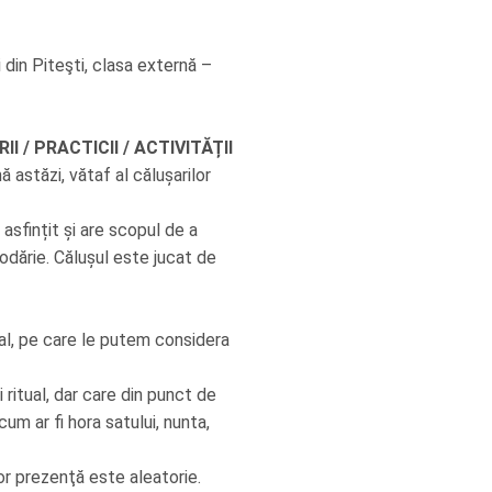
 din Piteşti, clasa externă –
 / PRACTICII / ACTIVITĂȚII
 astăzi, vătaf al călușarilor
 asfințit și are scopul de a
odărie. Călușul este jucat de
ual, pe care le putem considera
 ritual, dar care din punct de
um ar fi hora satului, nunta,
ror prezenţă este aleatorie.