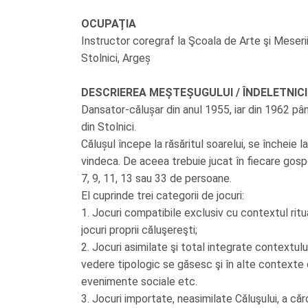
OCUPAȚIA
Instructor coregraf la Şcoala de Arte şi Meserii
Stolnici, Argeș
DESCRIEREA MEȘTEȘUGULUI / ÎNDELETNICIRII
Dansator-călușar din anul 1955, iar din 1962 până
din Stolnici.
Călușul începe la răsăritul soarelui, se încheie la
vindeca. De aceea trebuie jucat în fiecare gosp
7, 9, 11, 13 sau 33 de persoane.
El cuprinde trei categorii de jocuri:
1. Jocuri compatibile exclusiv cu contextul rit
jocuri proprii căluşereşti;
2. Jocuri asimilate şi total integrate contextului
vedere tipologic se găsesc şi în alte contexte c
evenimente sociale etc.
3. Jocuri importate, neasimilate Căluşului, a că