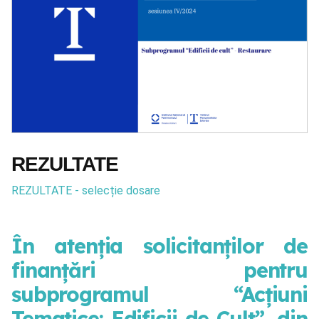
REZULTATE
REZULTATE - selecție dosare
În atenția solicitanților de
finanțări pentru
subprogramul “Acțiuni
Tematice: Edificii de Cult”, din