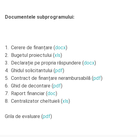
Documentele subprogramului:
1. Cerere de finanțare (
docx
)
2. Bugetul proiectului (
xls
)
3. Declarație pe propria răspundere (
docx
)
4. Ghidul solicitantului (
pdf
)
5. Contract de finanțare nerambursabilă (
pdf
)
6. Ghid de decontare (
pdf
)
7. Raport financiar (
doc
)
8. Centralizator cheltuieli (
xls
)
Grila de evaluare (
pdf
)