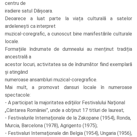
centru de
iradiere satul Dăișoara.
Deoarece a luat parte la viața culturală a satelor
ardelenești ca interpret
muzical-coregrafic, a cunoscut bine manifestările culturale
locale.
Formațiile îndrumate de dumnealui au menținut tradiția
ancestrală a
acestor locuri, activitatea sa de îndrumător fiind exemplară
și atingând
numeroase ansambluri muzical-coregrafice.
Mai mult, a promovat dansuri locale în numeroase
spectacole:
- A participat la majoritatea ediţiilor Festivalului Naţional
„Cântarea României”, unde a obţinut 17 titluri de laureat;
- Festivalurile Internaţionale de la Zakopane (1954), Ronda,
Murcia, Barcelona (1978), Agrigento (1975);
- Festivaluri Internaţionale din Belgia (1954), Ungaria (1956),