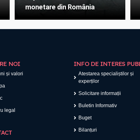
monetare din România
RE NOI
INFO DE INTERES PUB
ni și valori
Atestarea specialiștilor și
experților
pa
Solicitare informații
ic
Buletin Informativ
u legal
Buget
Bilanțuri
TACT