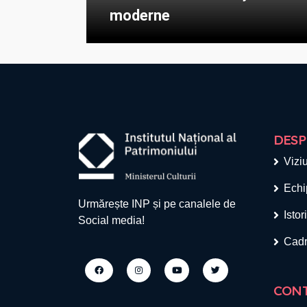
moderne
DESP
Viziu
Echi
Urmărește INP și pe canalele de
Istor
Social media!
Cadr
CON