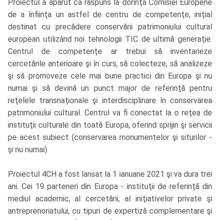
Proiectul a apărut ca răspuns la dorinţa Comisiei Europene
de a înfiinţa un astfel de centru de competenţe, iniţial
destinat cu precădere conservării patrimoniului cultural
european utilizând noi tehnologii TIC de ultimă generaţie.
Centrul de competenţe ar trebui să inventarieze
cercetările anterioare şi în curs, să colecteze, să analizeze
şi să promoveze cele mai bune practici din Europa şi nu
numai şi să devină un punct major de referinţă pentru
reţelele transnaţionale şi interdisciplinare în conservarea
patrimoniului cultural. Centrul va fi conectat la o reţea de
instituţii culturale din toată Europa, oferind sprijin şi servicii
pe acest subiect (conservarea monumentelor şi siturilor -
şi nu numai).
Proiectul 4CH a fost lansat la 1 ianuarie 2021 şi va dura trei
ani. Cei 19 parteneri din Europa - instituţii de referinţă din
mediul academic, al cercetării, al iniţiativelor private şi
antreprenoriatului, cu tipuri de expertiză complementare şi