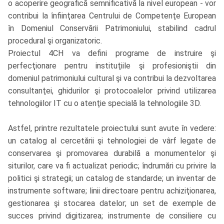
o acoperire geografică semnificativă la nivel european - vor
contribui la înfiinţarea Centrului de Competenţe European
în Domeniul Conservării Patrimoniului, stabilind cadrul
procedural şi organizatoric.
Proiectul 4CH va defini programe de instruire şi
perfecţionare pentru instituţiile şi profesioniştii din
domeniul patrimoniului cultural şi va contribui la dezvoltarea
consultanţei, ghidurilor şi protocoalelor privind utilizarea
tehnologiilor IT cu o atenţie specială la tehnologiile 3D.
Astfel, printre rezultatele proiectului sunt avute în vedere:
un catalog al cercetării şi tehnologiei de vârf legate de
conservarea şi promovarea durabilă a monumentelor şi
siturilor, care va fi actualizat periodic; îndrumări cu privire la
politici şi strategii; un catalog de standarde; un inventar de
instrumente software; linii directoare pentru achiziţionarea,
gestionarea şi stocarea datelor; un set de exemple de
succes privind digitizarea; instrumente de consiliere cu