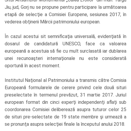
Jiu, jud, Gorj nu se propune pentru participare la următoarea
etapă de selecţie a Comisiei Europene, sesiunea 2017, în
vederea obţinerii Mărcii patrimoniului european.
În cazul acestui sit semnificaţia universală, evidenţiată în
dosarul de candidatură UNESCO, face ca valoarea
europeană a acestuia să fie cu mult surclasată iar dublarea
unei recunoaşteri internaţionale nu este considerată
oportună în acest moment.
Institutul Naţional al Patrimoniului a transmis către Comisia
Europeană formularele de cerere privind cele două situri
preselectate în termenul prevăzut, 31 martie 2017. Juriul
european format din cinci experţi independenţi aflaţi sub
coordonarea Comisiei deliberează asupra tuturor celor 25
de situri pre-selectate de 19 state membre şi urmează a
se pronunţa asupra selecţiei finale la începutul anului 2018.