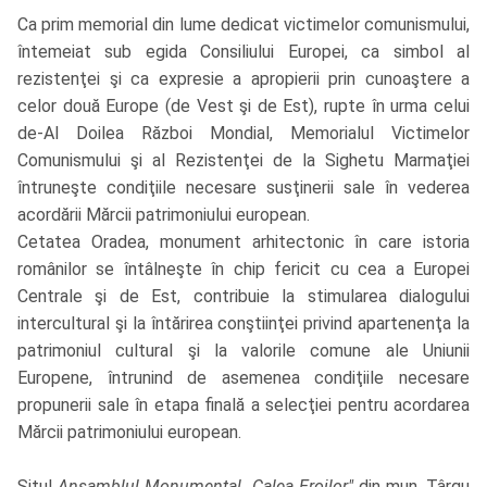
Ca prim memorial din lume dedicat victimelor comunismului,
întemeiat sub egida Consiliului Europei, ca simbol al
rezistenţei şi ca expresie a apropierii prin cunoaştere a
celor două Europe (de Vest şi de Est), rupte în urma celui
de-Al Doilea Război Mondial, Memorialul Victimelor
Comunismului şi al Rezistenţei de la Sighetu Marmaţiei
întruneşte condiţiile necesare susţinerii sale în vederea
acordării Mărcii patrimoniului european.
Cetatea Oradea, monument arhitectonic în care istoria
românilor se întâlneşte în chip fericit cu cea a Europei
Centrale şi de Est, contribuie la stimularea dialogului
intercultural şi la întărirea conştiinţei privind apartenenţa la
patrimoniul cultural şi la valorile comune ale Uniunii
Europene, întrunind de asemenea condiţiile necesare
propunerii sale în etapa finală a selecţiei pentru acordarea
Mărcii patrimoniului european.
Situl
Ansamblul Monumental „Calea Eroilor"
din mun. Târgu