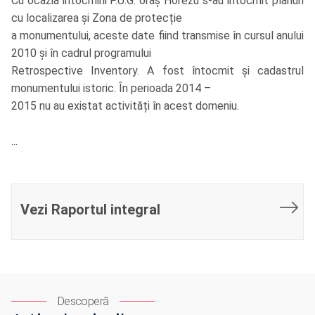
Cu ocazia intocmirii P.U.G. oraș Horezu s-au întocmit planuri
cu localizarea și Zona de protecție
a monumentului, aceste date fiind transmise în cursul anului
2010 și în cadrul programului
Retrospective Inventory. A fost întocmit și cadastrul
monumentului istoric. În perioada 2014 –
2015 nu au existat activități în acest domeniu.
...
Vezi Raportul integral
Descoperă