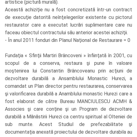
artistice (pictură murală).
Această achiziţie nu a fost concretizată într-un contract
de execuţie datorită neînţelegerilor existente cu pictorul
restaurator care a executat lucrări suplimentare care nu
faceau obiectul contractului său anterior acestei achiziţii.
- În anul 2011 fonduri din Planul Naţional de Restaurare = 0
Fundaţia « Sfinţii Martiri Brâncoveni » înfiinţată în 2001, cu
scopul de a conserva, restaura şi pune în valoare
moştenirea lui Constantin Brâncoveanu prin acţiuni de
dezvoltare durabilă a Ansamblului Monastic Hurezi, a
comandat un Plan director pentru restaurarea, conservarea
şi valorificarea durabilă a Anamblului monastic Hurezi care a
fost elaborat de către Bureau MANCIULESCU ACMH &
Associes şi care conţine şi un Program de dezvoltare
durabilă a Mănăstirii Hurezi ca centru spiritual al Olteniei de
sub munte. Acest Studiul de prefezabilitate şi
documentaţia anexată proiectului de dezvoltare durabila au