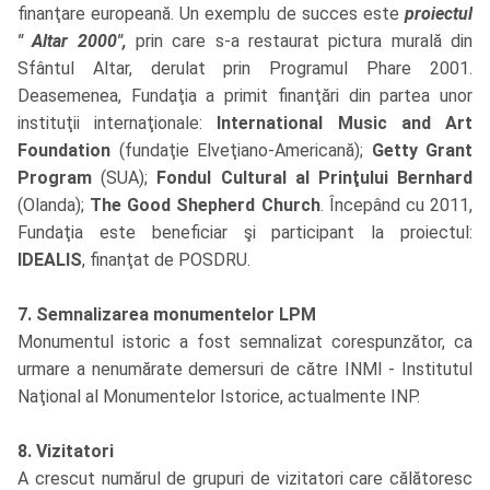
finanţare europeană. Un exemplu de succes este
proiectul
" Altar 2000",
prin care s-a restaurat pictura murală din
Sfântul Altar, derulat prin Programul Phare 2001.
Deasemenea, Fundaţia a primit finanţări din partea unor
instituţii internaţionale:
International Music and Art
Foundation
(fundaţie Elveţiano-Americană);
Getty Grant
Program
(SUA);
Fondul Cultural al Prinţului Bernhard
(Olanda);
The Good Shepherd Church
. Începând cu 2011,
Fundaţia este beneficiar şi participant la proiectul:
IDEALIS
, finanţat de POSDRU.
7. Semnalizarea monumentelor LPM
Monumentul istoric a fost semnalizat corespunzător, ca
urmare a nenumărate demersuri de către INMI - Institutul
Naţional al Monumentelor Istorice, actualmente INP.
8. Vizitatori
A crescut numărul de grupuri de vizitatori care călătoresc