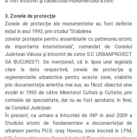
A fost întocmit şi cadastrului monumentului istoric.
3. Zonele de protecţie
Zonele de protecţie ale monumentelor au fost definite
iniţial în anul 1993, prin studiul “Stabilirea
zonelor protejate pentru ansamblurile cu patrimoniu istoric
de importanta internationala", comandat de Consiliul
Judetean Vâlcea şi întocmit de catre S.C. URBANPROIECT
SA BUCURESTI. De menţionat, că în lipsa unei legislaţii
clare la data respectivă, zonele de protecţie şi
reglementarile urbanistice pentru aceste zone, stabilite
prin documentaţia amintita mai sus, au făcut obiectul unei
avizări în 1993 de către Ministerul Culturii şi Cultelor, prin
comisiile de specialitate, dar nu au fost aprobate, în final,
de Consiliul Judeţean.
În prezent, ca urmare a întocmirii de INP în anul 2009 a
Studiului istoric de fundamentare a documentaţiei de
urbanism pentru P.U.G. oraş Horezu, zona înscrisă în LPM,