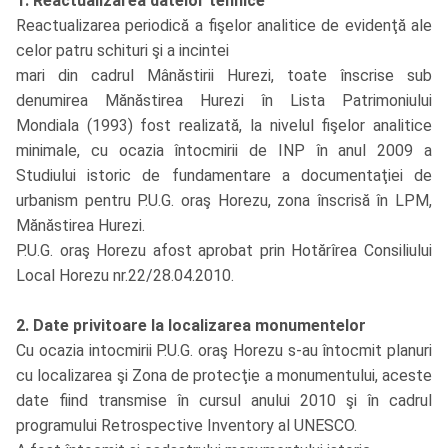
1. Reactualizarea datelor tehnice
Reactualizarea periodică a fişelor analitice de evidenţă ale
celor patru schituri şi a incintei
mari din cadrul Mânăstirii Hurezi, toate înscrise sub
denumirea Mănăstirea Hurezi în Lista Patrimoniului
Mondiala (1993) fost realizată, la nivelul fişelor analitice
minimale, cu ocazia întocmirii de INP în anul 2009 a
Studiului istoric de fundamentare a documentaţiei de
urbanism pentru P.U.G. oraş Horezu, zona înscrisă în LPM,
Mănăstirea Hurezi.
P.U.G. oraş Horezu afost aprobat prin Hotărîrea Consiliului
Local Horezu nr.22/28.04.2010.
2. Date privitoare la localizarea monumentelor
Cu ocazia intocmirii P.U.G. oraş Horezu s-au întocmit planuri
cu localizarea şi Zona de protecţie a monumentului, aceste
date fiind transmise în cursul anului 2010 şi în cadrul
programului Retrospective Inventory al UNESCO.