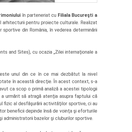
rimoniului
în parteneriat cu
Filiala Bucureşti a
ul arhitecturii pentru proiecte culturale. Realizat
 sportive din România, în vederea determinării
s and Sites), cu ocazia „Zilei internaţionale a
este unul din ce în ce mai dezbătut la nivel
reptate în această direcţie. În acest context, s-a
avut ca scop o primă analiză a acestei tipologii
 a urmărit să atragă atenţia asupra faptului că
izic al desfăşurării activităţilor sportive, ci au
or beneficii depinde însă de voinţa şi eforturile
i administratorii bazelor şi cluburilor sportive.