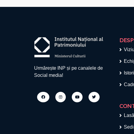
DESP
Viziu
Echi
Urmărește INP și pe canalele de
Istor
Social media!
Cadr
CON
Lasă
Sedi