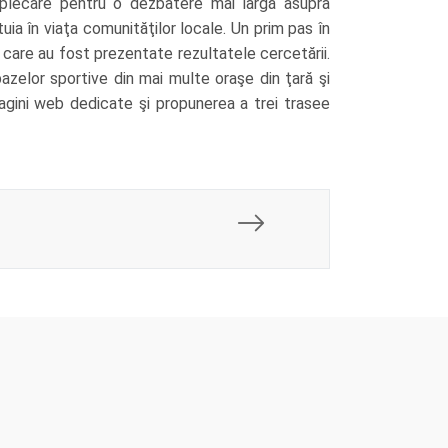
plecare pentru o dezbatere mai largă asupra
tuia în viaţa comunităţilor locale. Un prim pas în
 care au fost prezentate rezultatele cercetării.
azelor sportive din mai multe oraşe din ţară şi
agini web dedicate şi propunerea a trei trasee