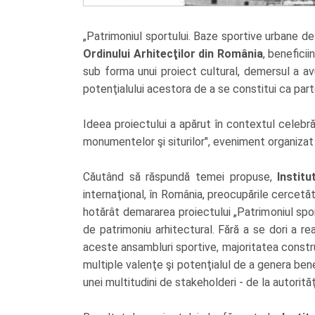
„Patrimoniul sportului. Baze sportive urbane d
Ordinului Arhitecţilor din România
, benefici
sub forma unui proiect cultural, demersul a a
potenţialului acestora de a se constitui ca parte
Ideea proiectului a apărut în contextul celebră
monumentelor şi siturilor", eveniment organizat 
Căutând să răspundă temei propuse,
Institu
internaţional, în România, preocupările cercetăto
hotărât demararea proiectului „Patrimoniul spor
de patrimoniu arhitectural. Fără a se dori a r
aceste ansambluri sportive, majoritatea construit
multiple valenţe şi potenţialul de a genera bene
unei multitudini de stakeholderi - de la autorităţ