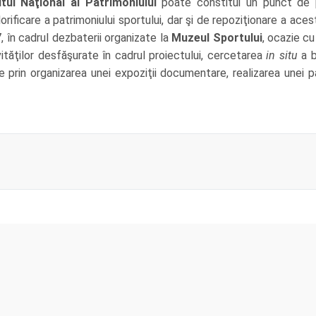
utul Naţional al Patrimoniului
poate constitui un punct de 
orificare a patrimoniului sportului, dar şi de repoziţionare a aces
7, în cadrul dezbaterii organizate la
Muzeul Sportului
, ocazie cu
vităţilor desfăşurate în cadrul proiectului, cercetarea
in situ
a b
prin organizarea unei expoziţii documentare, realizarea unei p