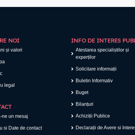
RE NOI
INFO DE INTERES PUB
ni și valori
Atestarea specialiștilor și
experților
pa
Solicitare informații
ic
Buletin Informativ
u legal
Buget
Bilanțuri
TACT
Achiziții Publice
-ne un mesaj
Declarații de Avere si Inter
u si Date de contact