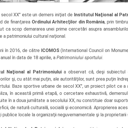
e secol XX" este un demers iniţiat de
Institutul Naţional al Pat
ind de finanţarea
Ordinului Arhitecţilor din România
, prin timbr
vut ca scop demararea unei prime cercetări asupra ansamblurilor
 a patrimoniului cultural naţional.
rii în 2016, de către
ICOMOS
(International Council on Monument
anual în data de 18 aprilie, a
Patrimoniului sportului
.
tul Naţional al Patrimoniului
a observat că, deşi subiectul 
rilor şi, cu atât mai puţin, ale autorităţilor, sunt prea puţin înd
tului. Baze sportive urbane de secol XX", un proiect pilot ce a 
ealiza, în această primă etapă, o cercetare exhaustivă, demersul
e în a doua jumătate a secolului XX, nu constituie doar suportul f
ficii, de natură culturală, socială şi economică. Aproprierea acest
i publice locale la organizaţii neguvernamentale şi la proprietarii ş