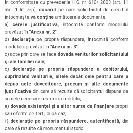
În conformitate cu prevederile H.G. nr. 610/ 2003 (art. 11
alin. 1 lit. a-p),
dosarul
pe care solicitantul de credit îl
întocmeşte
va conţine
următoarele documente:
a)
cerere justificativă,
întocmită conform modelului
prevăzut în
"Anexa nr. 2"
;
b)
declaraţie
pe propria răspundere, întocmită conform
modelului prevăzut în
"Anexa nr. 3"
;
c) acte prin care se face
dovada veniturilor solicitantului
şi ale familiei sale
;
d)
declaraţie pe propria răspundere a debitorului,
cuprinzând veniturile
,
altele decât cele pentru care a
depus acte doveditoare
,
precum şi alte documente
justificative
din care să rezulte că solicitantul dispune de
sumele necesare restituirii creditului;
e)
dovada existenţei şi a altor surse de finanţare
proprii
sau oferite de terţi, după caz;
f)
declaraţie pe propria răspundere, autentificată,
din
care să rezulte că monumentul istoric: