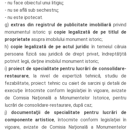
- nu face obiectul unui litigiu
;
- nu se află sub sechestru
;
- nu este ipotecat.
g)
extras din registrul de publicitate imobiliară
privind
monumentul istoric şi
copie legalizată de pe titlul de
proprietate
asupra imobilului monument istoric;
h)
copie legalizată de pe actul juridic
în temeiul căruia
persoana fizică sau juridică de drept privat, îndreptăţită
potrivit legii, deţine imobilul monument istoric;
i)
proiect de specialitate pentru lucrări de consolidare-
restaurare
, la nivel de expertiză tehnică, studiu de
fezabilitate, proiect tehnic cu caiet de sarcini şi detalii de
execuţie întocmite conform legislaţiei în vigoare, avizate
de Comisia Naţională a Monumentelor Istorice, pentru
lucrări de consolidare-restaurare, după caz;
j)
documentaţii de specialitate pentru lucrări de
componente artistice
, întocmite conform legislaţiei în
vigoare, avizate de Comisia Naţională a Monumentelor