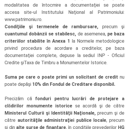
modalitatea de întocmire a documentaţiei se poate
accesa site-ul Institutului Naţional al Patrimoniului:
www.patrimoniu.ro.
Condiţiile şi termenele de rambursare,
precum şi
cuantumul dobânzii se stabilesc,
de asemenea,
pe baza
criteriilor stabilite în Anexa 1
la Normele metodologice
privind procedura de acordare a creditelor, pe baza
documentaţiei complete, depuse la sediul INP - Oficiul
Credite şiTaxa de Timbru a Monumentelor Istorice.
Suma pe care o poate primi un solicitant de credit
nu
poate depăşi
10% din Fondul de Creditare disponibil.
Precizăm că
fonduri pentru lucrări de protejare a
cl
ă
dirilor monumente istorice
se acordă şi de către
Ministerul Culturii şi Identităţii Naţionale,
precum şi de
către
autorităţile administraţiei publice locale
, precum
şi din
alte surse de finanţare
, în condiţiile prevederilor
HG