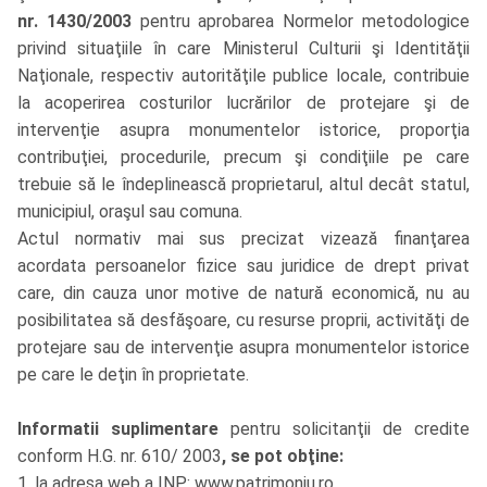
nr. 1430/2003
pentru aprobarea Normelor metodologice
privind situaţiile în care Ministerul Culturii şi Identităţii
Naţionale, respectiv autorităţile publice locale, contribuie
la acoperirea costurilor lucrărilor de protejare şi de
intervenţie asupra monumentelor istorice, proporţia
contribuţiei, procedurile, precum şi condiţiile pe care
trebuie să le îndeplinească proprietarul, altul decât statul,
municipiul, oraşul sau comuna.
Actul normativ mai sus precizat vizează finanţarea
acordata persoanelor fizice sau juridice de drept privat
care, din cauza unor motive de natură economică, nu au
posibilitatea să desfăşoare, cu resurse proprii, activităţi de
protejare sau de intervenţie asupra monumentelor istorice
pe care le deţin în proprietate.
Informatii suplimentare
pentru solicitanţii de credite
conform H.G. nr. 610/ 2003
, se pot obţine:
1. la adresa web a INP: www.patrimoniu.ro