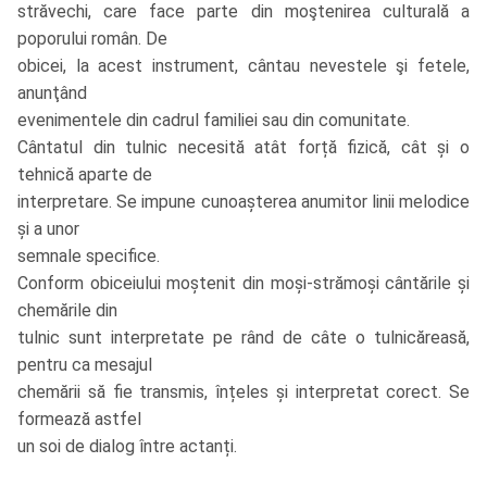
străvechi, care face parte din moştenirea culturală a
poporului român. De
obicei, la acest instrument, cântau nevestele şi fetele,
anunţând
evenimentele din cadrul familiei sau din comunitate.
Cântatul din tulnic necesită atât forță fizică, cât și o
tehnică aparte de
interpretare. Se impune cunoașterea anumitor linii melodice
și a unor
semnale specifice.
Conform obiceiului moștenit din moși-strămoși cântările și
chemările din
tulnic sunt interpretate pe rând de câte o tulnicăreasă,
pentru ca mesajul
chemării să fie transmis, înțeles și interpretat corect. Se
formează astfel
un soi de dialog între actanți.