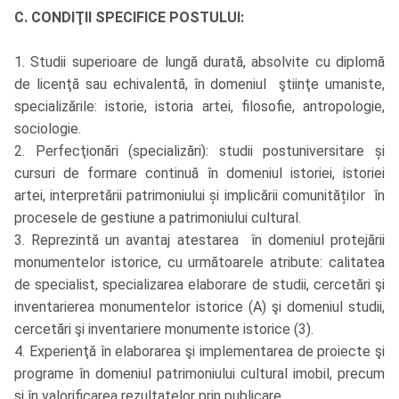
C. CONDIŢII SPECIFICE POSTULUI:
1. Studii superioare de lungă durată, absolvite cu diplomă
de licenţă sau echivalentă, în domeniul ştiinţe umaniste,
specializările: istorie, istoria artei, filosofie, antropologie,
sociologie.
2. Perfecţionări (specializări): studii postuniversitare și
cursuri de formare continuă în domeniul istoriei, istoriei
artei, interpretării patrimoniului și implicării comunităților în
procesele de gestiune a patrimoniului cultural.
3. Reprezintă un avantaj atestarea în domeniul protejării
monumentelor istorice, cu următoarele atribute: calitatea
de specialist, specializarea elaborare de studii, cercetări şi
inventarierea monumentelor istorice (A) şi domeniul studii,
cercetări şi inventariere monumente istorice (3).
4. Experienţă în elaborarea şi implementarea de proiecte şi
programe în domeniul patrimoniului cultural imobil, precum
şi în valorificarea rezultatelor prin publicare.