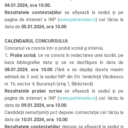
04.01.2024, ora 10.00.
Rezultatele contestațiilor
se afișează la sediul și pe
pagina de internet a INP (
www.patrimoniu.ro
) cel târziu la
data de
05.01.2024, ora 10.00
.
CALENDARUL CONCURSULUI:
Concursul va consta într-o probă scrisă şi interviu.
1
. Proba scrisă
, ce va consta în redactarea unei lucrări, pe
baza bibliografiei date și se va desfăşura în data de
08.01.2024
,
ora 10.00
(fără a se depăşi durata maxim
admisă de 3 ore) la sediul INP din Str. Ienăchiță Văcărescu
nr. 16, sector 4, Bucureşti (etaj 1, Bibliotecă).
Rezultatele probei scrise
se afișează la sediul și pe
pagina de internet a INP (
www.patrimoniu.ro
) cel târziu la
data de
09.01.2024, ora 10.00
.
Candidații nemulțumiți pot depune contestație cel târziu la
data de
10.01.2024, ora 10.00
.
Rezultatele contestațiilor
depuse se afișează la sediul și