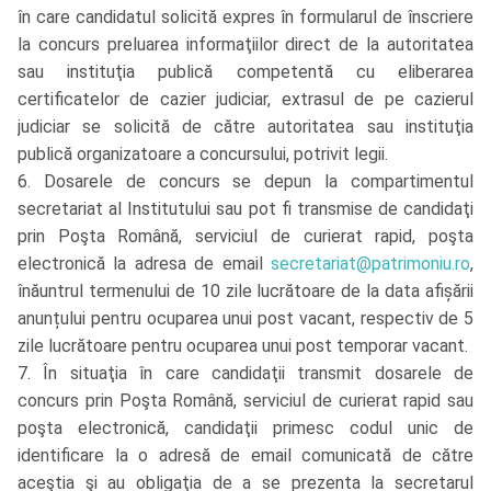
în care candidatul solicită expres în formularul de înscriere
la concurs preluarea informaţiilor direct de la autoritatea
sau instituţia publică competentă cu eliberarea
certificatelor de cazier judiciar, extrasul de pe cazierul
judiciar se solicită de către autoritatea sau instituţia
publică organizatoare a concursului, potrivit legii.
6. Dosarele de concurs se depun la compartimentul
secretariat al Institutului sau pot fi transmise de candidaţi
prin Poşta Română, serviciul de curierat rapid, poşta
electronică la adresa de email
secretariat@patrimoniu.ro
,
înăuntrul termenului de 10 zile lucrătoare de la data afișării
anunțului pentru ocuparea unui post vacant, respectiv de 5
zile lucrătoare pentru ocuparea unui post temporar vacant.
7. În situaţia în care candidaţii transmit dosarele de
concurs prin Poşta Română, serviciul de curierat rapid sau
poşta electronică, candidaţii primesc codul unic de
identificare la o adresă de email comunicată de către
aceştia şi au obligaţia de a se prezenta la secretarul