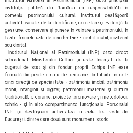
Institutul Naţional al Patrimoniului (INP) este principala
instituţie publică din România cu responsabilităţi în
domeniul patrimoniului cultural. Institutul desfăşoară
activităţi variate, de la identificare, cercetare şi evidenţă, la
gestiune, conservare şi punere în valoare a patrimoniului, în
toate formele sale de manifestare - imobil, mobil, imaterial
sau digital.
Institutul Naţional al Patrimoniului (INP) este direct
subordonat Ministerului Culturii şi este finanţat de la
bugetul de stat şi din fonduri proprii. Echipa INP este
formată din peste o sută de persoane, distribuite în cele
cinci direcţii de specialitate - patrimoniu imobil; patrimoniu
mobil, intangibil şi digital; patrimoniu imaterial şi cultură
tradiţională; programe, proiecte ,promovare și metodologii;
tehnic - şi în alte compartimente funcţionale. Personalul
INP îşi desfăşoară activitatea în cele trei sedii din
Bucureşti, dintre care două sunt monument istoric.