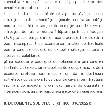
specialitate şi, după caz, alte condiţii specifice potrivit
cerinţelor postului scos la concurs;
f) nu a fost condamnată definitiv pentru săvârşirea unei
infracţiuni contra securităţii naţionale, contra autorităţii,
contra umanităţii, infracţiuni de corupţie sau de serviciu,
infracţiuni de fals ori contra înfăptuirii justiţiei, infracţiuni
săvârşite cu intenţie care ar face o persoană candidată la
post incompatibilă cu exercitarea funcţiei contractuale
pentru care candidează, cu excepţia situaţiei în care a
intervenit reabilitarea;
g) nu execută o pedeapsă complementară prin care i-a
fost interzisă exercitarea dreptului de a ocupa funcţia, de a
exercita profesia sau meseria ori de a desfăşura
activitatea de care s-a folosit pentru săvârşirea infracţiunii
sau faţă de aceasta nu s-a luat măsura de siguranţă a
interzicerii ocupării unei funcţii sau a exercitării unei profesii.
B. DOCUMENTE SOLICITATE (cf. HG. 1336/2022):