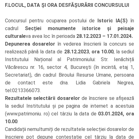
F.LOCUL, DATA ȘI ORA DESFĂȘURĂRII CONCURSULUI
Concursul pentru ocuparea postului de
Istoric IA(S)
în
cadrul
Secției monumente istorice și peisaje
culturale
va avea loc în perioada
28.12.2023 – 17.01.2024.
Depunerea dosarelor
în vederea înscrierii la concurs se
realizează până la data de
28.12.2023
,
ora 10.00
, la sediul
Institutului Național al Patrimoniului: Str. Ienăchiță
Văcărescu nr. 16, sector
4, Bucureşti (în incintă, etaj 1,
Secretariat), din cadrul Biroului Resurse Umane, persoana
de contact este dna. Lidia Gabriela Negrea,
tel:0213366073.
Rezultatele selectării dosarelor
de înscriere se afișează
la sediul Institutului și pe pagina de internet a acestuia
(www.patrimoniu. ro) cel târziu la data de
03.01.2024, ora
10.00
.
Candidații nemultumiți de rezultatele selecției dosarelor de
înscriere pot depune contestație cel târziu la data de