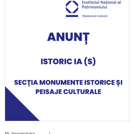
Nr. înregistrare ............/......................