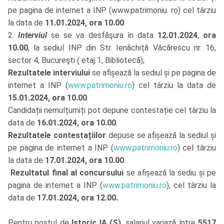
pe pagina de internet a INP (www.patrimoniu. ro) cel târziu
la data de
11.01.2024, ora 10.00
.
2.
Interviul
se se va desfăşura în data
12.01.2024
,
ora
10.00
, la sediul INP din Str. Ienăchiță Văcărescu nr. 16,
sector 4, Bucureşti ( etaj 1, Bibliotecă);
Rezultatele interviului
se afișează la sediul și pe pagina de
internet a INP (
www.patrimoniu.ro
) cel târziu la data de
15.01.2024, ora 10.00
.
Candidații nemulțumiți pot depune contestație cel târziu la
data de
16.01.2024, ora 10.00
.
Rezultatele contestațiilor
depuse se afișează la sediul și
pe pagina de internet a INP (
www.patrimoniu.ro
) cel târziu
la data de
17.01.2024, ora 10.00
.
Rezultatul final al concursului
se afișează la sediu și pe
pagina de internet a INP (
www.patrimoniu.ro
), cel târziu la
data de
17.01.2024, ora 12.00.
Pentru postul de
Istoric IA
(S)
, salariul variază între
5517