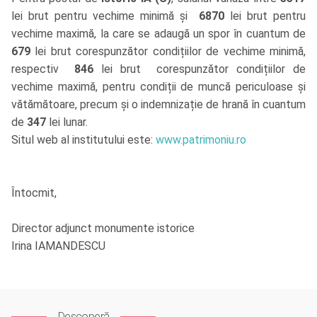
lei brut pentru vechime minimă și
6870
lei brut pentru
vechime maximă, la care se adaugă un spor în cuantum de
679
lei brut corespunzător condițiilor de vechime minimă,
respectiv
846
lei brut corespunzător condițiilor de
vechime maximă, pentru condiții de muncă periculoase și
vătămătoare, precum și o indemnizație de hrană în cuantum
de
347
lei lunar.
Situl web al institutului este:
www.patrimoniu.ro
Întocmit,
Director adjunct monumente istorice
Irina IAMANDESCU
Descoperă