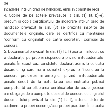
de
încadrare într-un grad de handicap, emis în condiţiile legii.
4. Copiile de pe actele prevăzute la alin. (1) lit. b)-e),
precum şi copia certificatului de încadrare într-un grad de
handicap prevăzut la alin. (3) se prezintă însoţite de
documentele originale, care se certifică cu menţiunea
"conform cu originalul" de către secretarul comisiei de
concurs.
5. Documentul prevăzut la alin. (1) lit. f) poate fi înlocuit cu
o declaraţie pe propria răspundere privind antecedentele
penale. În acest caz, candidatul declarat admis la selecţia
dosarelor şi care nu a solicitat expres la înscrierea la
concurs preluarea informaţiilor privind antecedentele
penale direct de la autoritatea sau instituţia publică
competentă cu eliberarea certificatelor de cazier judiciar
are obligaţia de a complete dosarul de concurs cu originalul
documentului prevăzut la alin. (1) lit. f), anterior datei de
susţinere a probei scrise şi/sau probei practice. În situaţia