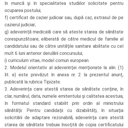
în muncă şi în specialitatea studiilor solicitate pentru
ocuparea postului;
f) certificat de cazier judiciar sau, după caz, extrasul de pe
cazierul judiciar;
g) adeverinţă medicală care să ateste starea de sănătate
corespunzătoare, eliberată de către medicul de familie al
candidatului sau de către unităţile sanitare abilitate cu cel
mult 6 luni anterior derulării concursului;
i) curriculum vitae, model comun european.
2. Modelul orientativ al adeverinţei menţionate la alin. (1)
lit. e) este prevăzut în anexa nr. 2 la prezentul anunț,
publicată la rubrica Tipizate.
3. Adeverinţa care atestă starea de sănătate conţine, în
clar, numărul, data, numele emitentului şi calitatea acestuia,
în formatul standard stabilit prin ordin al ministrului
sănătăţii. Pentru candidaţii cu dizabilităţi, în situaţia
solicitării de adaptare rezonabilă, adeverinţa care atestă
starea de sănătate trebuie însoţită de copia certificatului