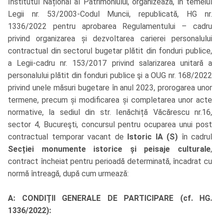
Institutul Național al Patrimoniului,
organizează, în temeiul
Legii nr. 53/2003-Codul Muncii, republicată, HG nr.
1336/2022 pentru aprobarea Regulamentului – cadru
privind organizarea și dezvoltarea carierei personalului
contractual din sectorul bugetar plătit din fonduri publice,
a Legii-cadru nr. 153/2017 privind salarizarea unitară a
personalului plătit din fonduri publice şi a OUG nr. 168/2022
privind unele măsuri bugetare în anul 2023, prorogarea unor
termene, precum și modificarea și completarea unor acte
normative, la sediul din str. Ienăchiță Văcărescu nr.16,
sector 4, Bucureşti, concursul pentru ocuparea unui post
contractual temporar vacant de
Istoric IA (S)
în cadrul
Secției monumente istorice și peisaje culturale
,
contract încheiat pentru perioadă determinată, încadrat cu
normă întreagă, după cum urmează:
A: CONDIȚII GENERALE DE PARTICIPARE (cf. HG.
1336/2022):