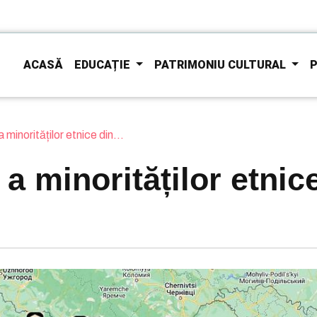
ACASĂ
EDUCAȚIE
PATRIMONIU CULTURAL
P
a minorităților etnice din...
ă a minorităților etni