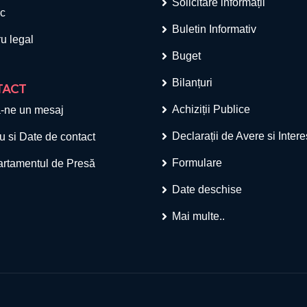
Solicitare informații
ic
Buletin Informativ
u legal
Buget
Bilanțuri
TACT
Achiziții Publice
-ne un mesaj
Declarații de Avere si Inter
u si Date de contact
Formulare
rtamentul de Presă
Date deschise
Mai multe..