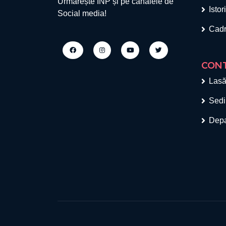
Urmărește INP și pe canalele de
Istor
Social media!
Cadr
CON
Lasă
Sedi
Depa