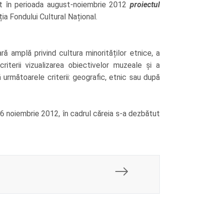
zat în perioada august-noiembrie 2012
proiectul
ia Fondului Cultural Național.
ă amplă privind cultura minorităților etnice, a
riterii vizualizarea obiectivelor muzeale și a
 următoarele criterii: geografic, etnic sau după
 6 noiembrie 2012, în cadrul căreia s-a dezbătut