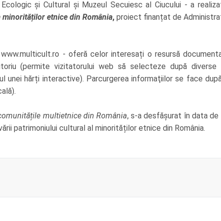
Ecologic și Cultural și Muzeul Secuiesc al Ciucului - a reali
 minorităților etnice din România
,
proiect finanțat de Administraț
www.multicult.ro - oferă celor interesați o resursă documentar
ritoriu (permite vizitatorului web să selecteze după diverse c
l unei hărți interactive). Parcurgerea informaţiilor se face după
cală).
 comunitățile multietnice din România
, s-a desfășurat în data de
ării patrimoniului cultural al minorităților etnice din România.