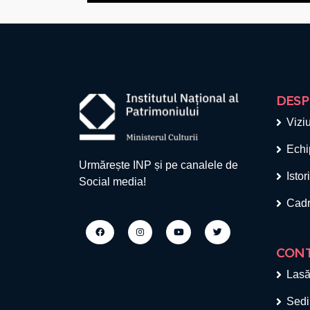
DESP
Viziu
Echi
Urmărește INP și pe canalele de
Istor
Social media!
Cadr
CON
Lasă
Sedi