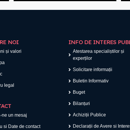
RE NOI
INFO DE INTERES PUB
ni și valori
Atestarea specialiștilor și
experților
pa
Solicitare informații
ic
Buletin Informativ
u legal
Buget
Bilanțuri
TACT
Achiziții Publice
-ne un mesaj
Declarații de Avere si Inter
u si Date de contact