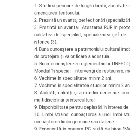
1. Studii superioare de lungă durată, absolvite 
amenajarea teritoriului.
2. Prezintă un avantaj perfecţionări (specializăr
3. Prezintă un avantaj Atestarea RUR în protej
calitatea de specialist, specializarea șef de 
istorice (3).
4. Buna cunoaştere a patrimoniului cultural imobi
de protejare şi valorificare a acestuia.
5. Buna cunoaştere a reglementărilor UNESCO, a 
Mondial în special - intervenţii de restaurare, m
6. Vechime în specialitate: minim 2 ani.
7. Vechime în specialitatea studiilor: minim 2 ani
8. Abilităţi, calităţi şi aptitudini necesare: c
multidisciplinar şi intercultural.
9. Disponibilitate pentru deplasări în interes de s
10. Limbi străine: cunoaşterea a unei limbi st
cunoașterea limbii germane sau italiene.
9. Experienţă în operare PC: suită de birou (M