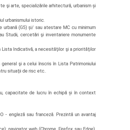
 şi arte, specializările arhitectură, urbanism și
ul urbanismului istoric.
orie urbană (G5) și/ sau atestare MC cu minimum
sau Studii, cercetări şi inventariere monumente
sta Indicativă, a necesităţilor şi a priorităţilor
eneral şi a celui înscris în Lista Patrimoniului
u situaţii de risc etc..
ucru, capacitate de lucru în echipă și în context
SCO - engleză sau franceză. Prezintă un avantaj
ice); navigator web (Chrome, Firefox sau Edge),