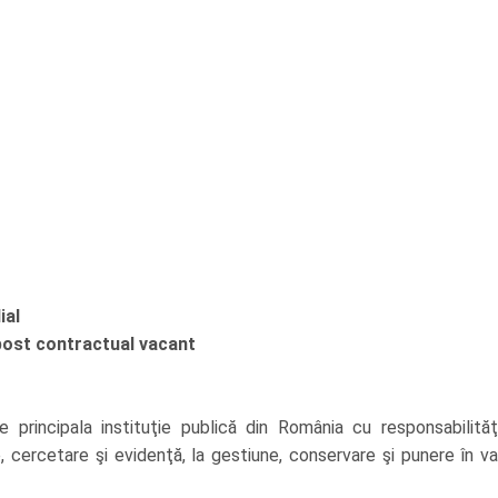
ial
post contractual vacant
e principala instituţie publică din România cu responsabilităţi
re, cercetare şi evidenţă, la gestiune, conservare şi punere în v