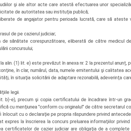
udiilor şi ale altor acte care atestă efectuarea unor specializ
licitate de autoritatea sau instituţia publică;
liberate de angajator pentru perioada lucrată, care să ateste v
rasul de pe cazierul judiciar;
 de sănătate corespunzătoare, eliberată de către medicul de f
lării concursului;
 alin. (1) lit. e) este prevăzut în anexa nr. 2 la prezentul anunț, p
ţine, în clar, numărul, data, numele emitentului şi calitatea aces
ilităţi, în situaţia solicitării de adaptare rezonabilă, adeverinţa 
iile legii.
lit. b)-e), precum şi copia certificatului de încadrare într-un gr
ifică cu menţiunea "conform cu originalul" de către secretarul co
e fi înlocuit cu o declaraţie pe propria răspundere privind antece
tat expres la înscrierea la concurs preluarea informaţiilor privi
a certificatelor de cazier judiciar are obligaţia de a complet