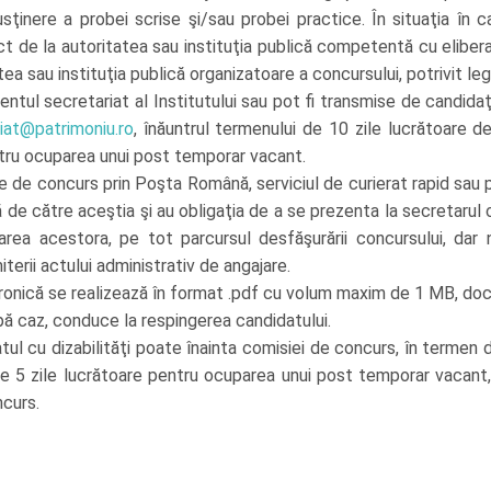
 susţinere a probei scrise şi/sau probei practice. În situaţia în
ect de la autoritatea sau instituţia publică competentă cu eliberar
tea sau instituţia publică organizatoare a concursului, potrivit legi
ul secretariat al Institutului sau pot fi transmise de candidaţi
iat@patrimoniu.ro
, înăuntrul termenului de 10 zile lucrătoare de
ntru ocuparea unui post temporar vacant.
ele de concurs prin Poşta Română, serviciul de curierat rapid sau
ă de către aceştia şi au obligaţia de a se prezenta la secretar
tificarea acestora, pe tot parcursul desfăşurării concursului, dar
erii actului administrativ de angajare.
onică se realizează în format .pdf cu volum maxim de 1 MB, docu
upă caz, conduce la respingerea candidatului.
atul cu dizabilităţi poate înainta comisiei de concurs, în termen d
e 5 zile lucrătoare pentru ocuparea unui post temporar vacant
ncurs.