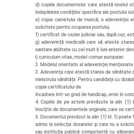
d) copiile documentelor care atestă nivelul st
îndeplinirea condiţiilor specifice ale postului so
e) copia carnetului de muncă, a adeverinţei e
solicitate pentru ocuparea postului;
f) certificat de cazier judiciar sau, după caz, ext
g) adeverinţă medicală care să ateste starea
sanitare abilitate cu cel mult 6 luni anterior deru
i) curriculum vitae, model comun european.
2. Modelul orientativ al adeverinţei menţionate la
3. Adeverinţa care atestă starea de sănătate con
ministrului sănătăţii. Pentru candidaţii cu dizab
copia certificatului de
încadrare într-un grad de handicap, emis în condiţ
4. Copiile de pe actele prevăzute la alin. (1) 
însoţite de documentele originale, care se cert
5. Documentul prevăzut la alin. (1) lit. f) poat
admis la selecţia dosarelor şi care nu a solici
sau instituţia publică competentă cu eliberare