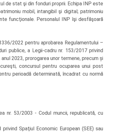
ul de stat şi din fonduri proprii. Echipa INP este
rimoniu mobil, intangibil şi digital; patrimoniu
ente funcţionale. Personalul INP îşi desfăşoară
r. 1336/2022 pentru aprobarea Regulamentului –
duri publice, a Legii-cadru nr. 153/2017 privind
 în anul 2023, prorogarea unor termene, precum și
ucureşti, concursul pentru ocuparea unui post
pentru perioadă determinată, încadrat cu normă
 nr. 53/2003 - Codul muncii, republicată, cu
ul privind Spaţiul Economic European (SEE) sau