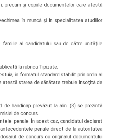
ări, precum şi copiile documentelor care atestă
echimea în muncă şi în specialitatea studiilor
amilie al candidatului sau de către unităţile
ublicată la rubrica Tipizate.
tuia, în formatul standard stabilit prin ordin al
care atestă starea de sănătate trebuie însoţită de
ad de handicap prevăzut la alin. (3) se prezintă
misiei de concurs.
dentele penale. În acest caz, candidatul declarat
nd antecedentele penale direct de la autoritatea
e dosarul de concurs cu originalul documentului