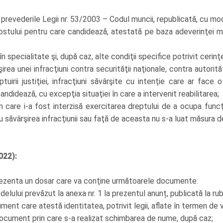
evederile Legii nr. 53/2003 – Codul muncii, republicată, cu modif
stului pentru care candidează, atestată pe baza adeverinţei m
în specialitate şi, după caz, alte condiţii specifice potrivit cerin
ea unei infracţiuni contra securităţii naţionale, contra autorităţ
ăptuirii justiţiei, infracţiuni săvârşite cu intenţie care ar fa
ndidează, cu excepţia situaţiei în care a intervenit reabilitarea;
are i-a fost interzisă exercitarea dreptului de a ocupa funcţi
săvârşirea infracţiunii sau faţă de aceasta nu s-a luat măsura de 
022):
 prezenta un dosar care va conţine următoarele documente:
lului prevăzut la anexa nr. 1 la prezentul anunț, publicată la rub
ment care atestă identitatea, potrivit legii, aflate în termen de v
i document prin care s-a realizat schimbarea de nume, după caz;