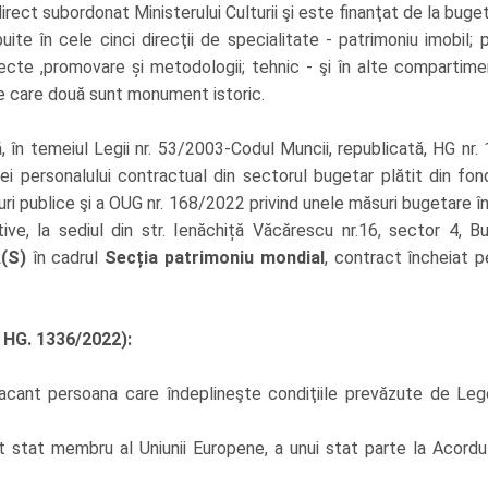
irect subordonat Ministerului Culturii şi este finanţat de la buget
te în cele cinci direcţii de specialitate - patrimoniu imobil; pat
roiecte ,promovare și metodologii; tehnic - şi în alte compartim
ntre care două sunt monument istoric.
, în temeiul Legii nr. 53/2003-Codul Muncii, republicată, HG n
ei personalului contractual din sectorul bugetar plătit din fon
nduri publice şi a OUG nr. 168/2022 privind unele măsuri bugetare
ve, la sediul din str. Ienăchiță Văcărescu nr.16, sector 4, B
A(S)
în cadrul
Secția patrimoniu mondial
, contract încheiat 
 HG. 1336/2022):
ant persoana care îndeplineşte condiţiile prevăzute de Legea
t stat membru al Uniunii Europene, a unui stat parte la Acord