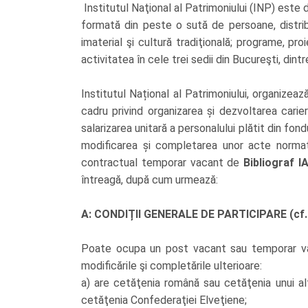
Institutul Naţional al Patrimoniului (INP) este d
formată din peste o sută de persoane, distribui
imaterial şi cultură tradiţională; programe, p
activitatea în cele trei sedii din Bucureşti, di
Institutul Național al Patrimoniului,
organizează
cadru privind organizarea și dezvoltarea carier
salarizarea unitară a personalului plătit din fo
modificarea și completarea unor acte normati
contractual temporar vacant de
Bibliograf I
întreagă, după cum urmează:
A: CONDIȚII GENERALE DE PARTICIPARE (cf.
Poate ocupa un post vacant sau temporar vac
modificările şi completările ulterioare:
a) are cetăţenia română sau cetăţenia unui al
cetăţenia Confederaţiei Elveţiene;