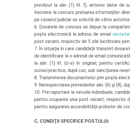
prevăzut la alin. (1) lit. f), anterior datei de
înscriere la concurs preluarea informaţiilor dir
pe cazierul judiciar se solicită de către autorita
6. Dosarele de concurs se depun la compartiment
poşta electronică la adresa de email
secretar
post vacant, respectiv de 5 zile lucrătoare pe
7. În situaţia în care candidaţii transmit dosar
de identificare la o adresă de email comunicat
la alin. (1) lit. b)-e) în original, pentru cer
scrise/practice, după caz, sub sancţiunea neemit
8. Transmiterea documentelor prin poşta electr
9. Nerespectarea prevederilor alin. (6) şi (8), d
10. Prin raportare la nevoile individuale, candid
pentru ocuparea unui post vacant, respectiv d
pentru asigurarea accesibilităţii probelor de co
C. CONDIŢII SPECIFICE POSTULUI: