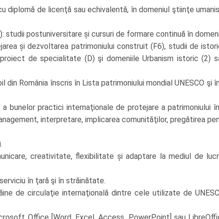
cu diplomă de licenţă sau echivalentă, în domeniul ştiinţe umaniste
i): studii postuniversitare și cursuri de formare continuă în domeni
area și dezvoltarea patrimoniului construit (F6), studii de ist
proiect de specialitate (D) şi domeniile Urbanism istoric (2) 
l din România înscris în Lista patrimoniului mondial UNESCO şi în Li
bunelor practici internaţionale de protejare a patrimoniului în g
anagement, interpretare, implicarea comunităţilor, pregătirea pentr
.
omunicare, creativitate, flexibilitate și adaptare la mediul de l
erviciu în ţară şi în străinătate.
răine de circulaţie internaţională dintre cele utilizate de UNE
icrosoft Office [Word, Excel, Access, PowerPoint] sau LibreOff