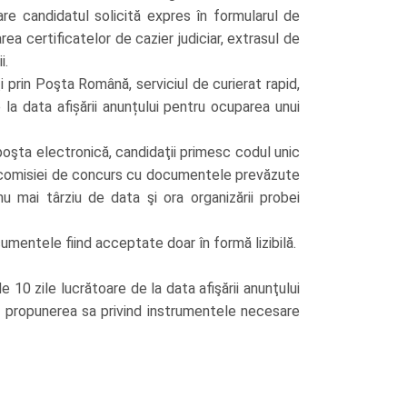
 care candidatul solicită expres în formularul de
ea certificatelor de cazier judiciar, extrasul de
i.
 prin Poşta Română, serviciul de curierat rapid,
 la data afișării anunțului pentru ocuparea unui
 poşta electronică, candidaţii primesc codul unic
ul comisiei de concurs cu documentele prevăzute
 nu mai târziu de data şi ora organizării probei
mentele fiind acceptate doar în formă lizibilă.
e 10 zile lucrătoare de la data afişării anunţului
, propunerea sa privind instrumentele necesare