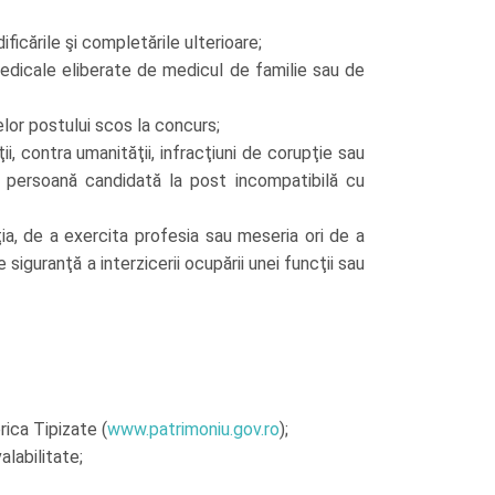
icările şi completările ulterioare;
edicale eliberate de medicul de familie sau de
ţelor postului scos la concurs;
ii, contra umanităţii, infracţiuni de corupţie sau
ce o persoană candidată la post incompatibilă cu
a, de a exercita profesia sau meseria ori de a
siguranţă a interzicerii ocupării unei funcţii sau
rica Tipizate (
www.patrimoniu.gov.ro
);
alabilitate;