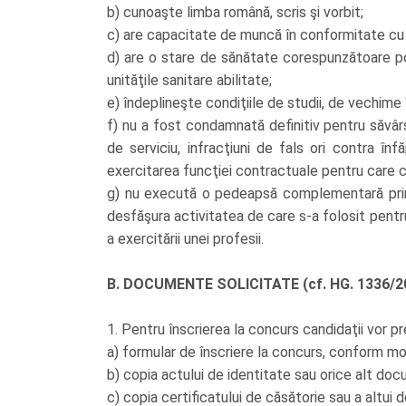
b) cunoaşte limba română, scris şi vorbit;
c) are capacitate de muncă în conformitate cu pr
d) are o stare de sănătate corespunzătoare po
unităţile sanitare abilitate;
e) îndeplineşte condiţiile de studii, de vechime 
f) nu a fost condamnată definitiv pentru săvârşir
de serviciu, infracţiuni de fals ori contra înf
exercitarea funcţiei contractuale pentru care ca
g) nu execută o pedeapsă complementară prin c
desfăşura activitatea de care s-a folosit pentru 
a exercitării unei profesii.
B. DOCUMENTE SOLICITATE (cf. HG. 1336/2
1. Pentru înscrierea la concurs candidaţii vor
a) formular de înscriere la concurs, conform mode
b) copia actului de identitate sau orice alt docu
c) copia certificatului de căsătorie sau a altu