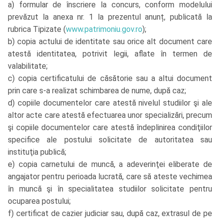
a) formular de înscriere la concurs, conform modelului
prevăzut la anexa nr. 1 la prezentul anunț, publicată la
rubrica Tipizate (
www.patrimoniu.gov.ro
);
b) copia actului de identitate sau orice alt document care
atestă identitatea, potrivit legii, aflate în termen de
valabilitate;
c) copia certificatului de căsătorie sau a altui document
prin care s-a realizat schimbarea de nume, după caz;
d) copiile documentelor care atestă nivelul studiilor şi ale
altor acte care atestă efectuarea unor specializări, precum
şi copiile documentelor care atestă îndeplinirea condiţiilor
specifice ale postului solicitate de autoritatea sau
instituţia publică;
e) copia carnetului de muncă, a adeverinţei eliberate de
angajator pentru perioada lucrată, care să ateste vechimea
în muncă şi în specialitatea studiilor solicitate pentru
ocuparea postului;
f) certificat de cazier judiciar sau, după caz, extrasul de pe