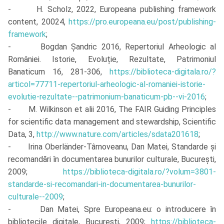
- H. Scholz, 2022, Europeana publishing framework
content, 20024,
https://pro.europeana.eu/post/publishing-
framework
;
- Bogdan Șandric 2016, Repertoriul Arheologic al
României. Istorie, Evoluție, Rezultate, Patrimoniul
Banaticum 16, 281-306,
https://biblioteca-digitala.ro/?
articol=77711-repertoriul-arheologic-al-romaniei-istorie-
evolutie-rezultate--patrimonium-banaticum-pb--vi-2016
;
- M. Wilkinson et alii 2016, The FAIR Guiding Principles
for scientific data management and stewardship, Scientific
Data, 3,
http://www.nature.com/articles/sdata201618
;
- Irina Oberländer-Târnoveanu, Dan Matei, Standarde și
recomandări în documentarea bunurilor culturale, București,
2009;
https://biblioteca-digitala.ro/?volum=3801-
standarde-si-recomandari-in-documentarea-bunurilor-
culturale--2009
;
- Dan Matei, Spre Europeana.eu: o introducere în
bibliotecile digitale, București, 2009;
https://biblioteca-