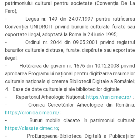
patrimoniului cultural pentru societate (Convenția De La
Faro);
- Legea nr. 149 din 24.07.1997 pentru ratificarea
Convenției UNIDROIT privind bunurile culturale furate sau
exportate ilegal, adoptată la Roma la 24 iunie 1995;
- Ordinul nr. 2044 din 09.05.2001 privind registrul
bunurilor culturale distruse, furate, dispărute sau exportate
ilegal;
- Hotărârea de guvern nr. 1676 din 10.12.2008 privind
aprobarea Programului național pentru digitizarea resurselor
culturale naționale și crearea Bibliotecii Digitale a României;
4. Baze de date culturale și ale bibliotecilor digitale:
- Repertoriul Arheologic Național:
https://ran.cimec.ro/
;
- Cronica Cercetărilor Arheologice din România:
https://cronica.cimec.ro/
;
- Bunuri mobile clasate în patrimoniul cultural:
https://clasate.cimec.ro
;
- ProEuropeana-Biblioteca Digitală a Publicațiilor