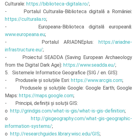
Culturale:
https://biblioteca-digitala.ro/
;
- Portalul Culturalia-Biblioteca digitală a României:
https://culturalia.ro
;
- Europeana-Biblioteca digitală europeană:
www.europeana.eu
;
- Portalul ARIADNEplus:
https://ariadne-
infrastructure.eu/
;
- Proiectul SEADDA (Saving European Archaeology
from the Digital Dark Age):
https://www.seadda.eu/
;
5. Sistemele Informatice Geografice (SIG / en. GIS):
- Produsele și soluțiile Esri:
https://www.arcgis.com
;
- Produsele și soluțiile Google: Google Earth; Google
Maps:
https://maps.google.com
;
- Principii, definiții și soluții GIS:
o
http://grindgis.com/what-is-gis/what-is-gis-definition
;
o
http://gisgeography.com/what-gis-geographic-
information-systems/
;
o
http://researchguides.library.wisc.edu/GIS
;