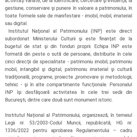
activităţi variate, de la identificare, cercetare şi evidenţă, la
gestiune, conservare şi punere în valoare a patrimoniului, în
toate formele sale de manifestare - imobil, mobil, imaterial
sau digital.
Institutul Naţional al Patrimoniului (INP) este direct
subordonat Ministerului Culturii şi este finanţat de la
bugetul de stat şi din fonduri proprii. Echipa INP este
formată din peste o sută de persoane, distribuite în cele
cinci direcţii de specialitate - patrimoniu imobil; patrimoniu
mobil, intangibil şi digital; patrimoniu imaterial şi cultură
tradiţională; programe, proiecte ,promovare și metodologii;
tehnic - şi în alte compartimente funcţionale. Personalul
INP îşi desfăşoară activitatea în cele trei sedii din
Bucureşti, dintre care două sunt monument istoric.
Institutul Național al Patrimoniului,
organizează, în temeiul
Legii nr. 53/2003-Codul Muncii, republicată, HG nr.
1336/2022 pentru aprobarea Regulamentului – cadru