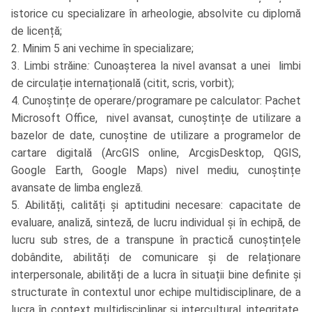
istorice cu specializare în arheologie, absolvite cu diplomă
de licență;
2. Minim 5 ani vechime în specializare;
3. Limbi străine
:
Cunoașterea la nivel avansat a unei limbi
de circulație internațională (citit, scris, vorbit);
4. Cunoștințe de operare/programare pe calculator: Pachet
Microsoft Office, nivel avansat, cunoștințe de utilizare a
bazelor de date, cunoștine de utilizare a programelor de
cartare digitală (ArcGIS online, ArcgisDesktop, QGIS,
Google Earth, Google Maps) nivel mediu, cunoștințe
avansate de limba engleză.
5. Abilități, calități și aptitudini necesare: capacitate de
evaluare, analiză, sinteză, de lucru individual și în echipă, de
lucru sub stres, de a transpune în practică cunoștințele
dobândite, abilități de comunicare și de relaționare
interpersonale, abilități de a lucra în situații bine definite și
structurate în contextul unor echipe multidisciplinare, de a
lucra în context multidisciplinar și intercultural, integritate,