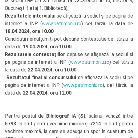
la sediul INP din Str. Ienăchiță Văcărescu nr. 16, sector 4,
Bucureşti ( etaj 1, Bibliotecă);
Rezultatele interviului
se afișează la sediul și pe pagina de
internet a INP (
www.patrimoniu.ro
) cel târziu la data de
18.04.2024, ora 10.00
.
Candidații nemulțumiți pot depune contestație cel târziu la
data de
19.04.2024, ora 10.00
.
Rezultatele contestațiilor
depuse se afișează la sediul și
pe pagina de internet a INP (
www.patrimoniu.ro
) cel târziu
la data de
22.04.2024, ora 10.00
.
Rezultatul final al concursului
se afișează la sediu și pe
pagina de internet a INP (
www.patrimoniu.ro
), cel târziu la
data de
22.04.2024, ora 12.00.
Pentru postul de
Bibliograf IA
(S)
, salariul variază între
5793
lei brut pentru vechime minimă și
7214
lei brut pentru
vechime maximă, la care se adaugă un spor în cuantum de