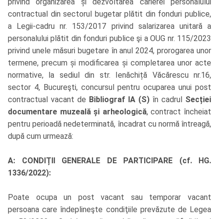
privind organizarea și dezvoltarea carierei personalului
contractual din sectorul bugetar plătit din fonduri publice,
a Legii-cadru nr. 153/2017 privind salarizarea unitară a
personalului plătit din fonduri publice şi a OUG nr. 115/2023
privind unele măsuri bugetare în anul 2024, prorogarea unor
termene, precum și modificarea și completarea unor acte
normative, la sediul din str. Ienăchiță Văcărescu nr.16,
sector 4, Bucureşti, concursul pentru ocuparea unui post
contractual vacant de
Bibliograf IA (S)
în cadrul
Secției
documentare muzeală și arheologică
, contract încheiat
pentru perioadă nedeterminată, încadrat cu normă întreagă,
după cum urmează:
A: CONDIȚII GENERALE DE PARTICIPARE (cf. HG.
1336/2022):
Poate ocupa un post vacant sau temporar vacant
persoana care îndeplineşte condiţiile prevăzute de Legea