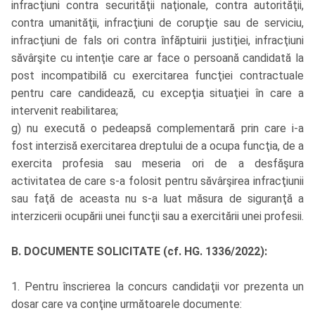
infracţiuni contra securităţii naţionale, contra autorităţii,
contra umanităţii, infracţiuni de corupţie sau de serviciu,
infracţiuni de fals ori contra înfăptuirii justiţiei, infracţiuni
săvârşite cu intenţie care ar face o persoană candidată la
post incompatibilă cu exercitarea funcţiei contractuale
pentru care candidează, cu excepţia situaţiei în care a
intervenit reabilitarea;
g) nu execută o pedeapsă complementară prin care i-a
fost interzisă exercitarea dreptului de a ocupa funcţia, de a
exercita profesia sau meseria ori de a desfăşura
activitatea de care s-a folosit pentru săvârşirea infracţiunii
sau faţă de aceasta nu s-a luat măsura de siguranţă a
interzicerii ocupării unei funcţii sau a exercitării unei profesii.
B. DOCUMENTE SOLICITATE (cf. HG. 1336/2022):
1. Pentru înscrierea la concurs candidaţii vor prezenta un
dosar care va conţine următoarele documente: