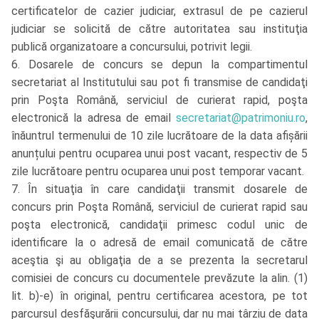
certificatelor de cazier judiciar, extrasul de pe cazierul
judiciar se solicită de către autoritatea sau instituţia
publică organizatoare a concursului, potrivit legii.
6. Dosarele de concurs se depun la compartimentul
secretariat al Institutului sau pot fi transmise de candidaţi
prin Poşta Română, serviciul de curierat rapid, poşta
electronică la adresa de email
secretariat@patrimoniu.ro
,
înăuntrul termenului de 10 zile lucrătoare de la data afișării
anunțului pentru ocuparea unui post vacant, respectiv de 5
zile lucrătoare pentru ocuparea unui post temporar vacant.
7. În situaţia în care candidaţii transmit dosarele de
concurs prin Poşta Română, serviciul de curierat rapid sau
poşta electronică, candidaţii primesc codul unic de
identificare la o adresă de email comunicată de către
aceştia şi au obligaţia de a se prezenta la secretarul
comisiei de concurs cu documentele prevăzute la alin. (1)
lit. b)-e) în original, pentru certificarea acestora, pe tot
parcursul desfăşurării concursului, dar nu mai târziu de data