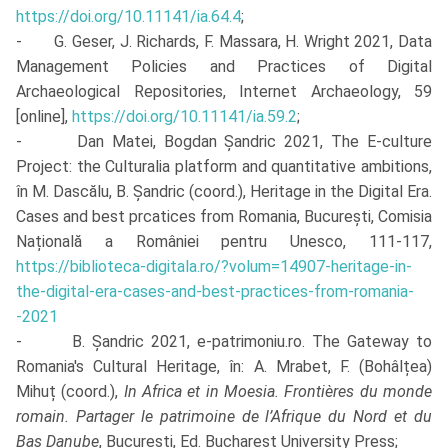
https://doi.org/10.11141/ia.64.4
;
- G. Geser, J. Richards, F. Massara, H. Wright 2021, Data
Management Policies and Practices of Digital
Archaeological Repositories, Internet Archaeology, 59
[online],
https://doi.org/10.11141/ia.59.2
;
- Dan Matei, Bogdan Șandric 2021, The E-culture
Project: the Culturalia platform and quantitative ambitions,
în M. Dascălu, B. Șandric (coord.), Heritage in the Digital Era.
Cases and best prcatices from Romania, București, Comisia
Națională a României pentru Unesco, 111-117,
https://biblioteca-digitala.ro/?volum=14907-heritage-in-
the-digital-era-cases-and-best-practices-from-romania-
-2021
- B. Șandric 2021, e-patrimoniu.ro. The Gateway to
Romania's Cultural Heritage, în: A. Mrabet, F. (Bohâlțea)
Mihuț (coord.),
In Africa et in Moesia. Frontières du monde
romain. Partager le patrimoine de l’Afrique du Nord et du
Bas Danube
, București, Ed. Bucharest University Press;