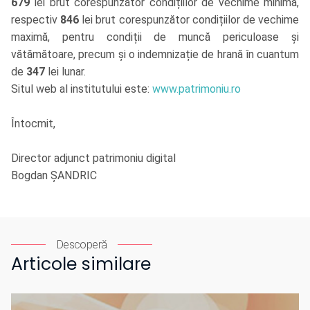
679
lei brut corespunzător condițiilor de vechime minimă,
respectiv
846
lei brut corespunzător condițiilor de vechime
maximă, pentru condiții de muncă periculoase și
vătămătoare, precum și o indemnizație de hrană în cuantum
de
347
lei lunar.
Situl web al institutului este:
www.patrimoniu.ro
Întocmit,
Director adjunct patrimoniu digital
Bogdan ȘANDRIC
Descoperă
Articole similare