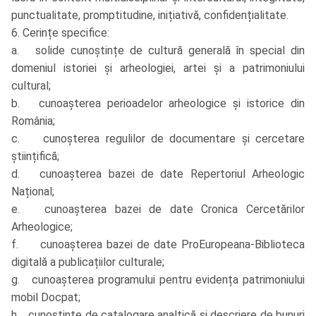
punctualitate, promptitudine, inițiativă, confidențialitate.
6. Cerințe specifice:
a. solide cunoștințe de cultură generală în special din
domeniul istoriei și arheologiei, artei și a patrimoniului
cultural;
b. cunoașterea perioadelor arheologice și istorice din
România;
c. cunoșterea regulilor de documentare și cercetare
științifică;
d. cunoașterea bazei de date Repertoriul Arheologic
Național;
e. cunoașterea bazei de date Cronica Cercetărilor
Arheologice;
f. cunoașterea bazei de date ProEuropeana-Biblioteca
digitală a publicațiilor culturale;
g. cunoașterea programului pentru evidența patrimoniului
mobil Docpat;
h. cunoștințe de catalogare analtică și descriere de bunuri