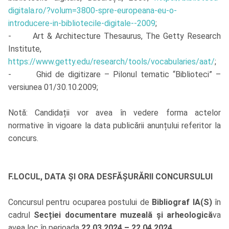
digitala.ro/?volum=3800-spre-europeana-eu-o-
introducere-in-bibliotecile-digitale--2009
;
- Art & Architecture Thesaurus, The Getty Research
Institute,
https://www.getty.edu/research/tools/vocabularies/aat/
;
- Ghid de digitizare – Pilonul tematic “Biblioteci” –
versiunea 01/30.10.2009;
Notă: Candidații vor avea în vedere forma actelor
normative în vigoare la data publicării anunțului referitor la
concurs.
F.LOCUL, DATA ȘI ORA DESFĂȘURĂRII CONCURSULUI
Concursul pentru ocuparea postului de
Bibliograf IA(S)
în
cadrul
Secției documentare muzeală și arheologică
va
avea loc în perioada
22.03.2024 – 22.04.2024.