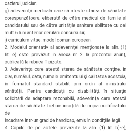
cazierul judiciar;
g) adeverinţă medicală care să ateste starea de sănătate
corespunzătoare, eliberată de către medicul de familie al
candidatului sau de către unităţile sanitare abilitate cu cel
mult 6 luni anterior derulării concursului;
i) curriculum vitae, model comun european.
2. Modelul orientativ al adeverinţei menţionate la alin. (1)
lit. e) este prevăzut în anexa nr. 2 la prezentul anunț,
publicată la rubrica Tipizate.
3. Adeverinţa care atestă starea de sănătate conţine, în
clar, numărul, data, numele emitentului şi calitatea acestuia,
în formatul standard stabilit prin ordin al ministrului
sănătăţii. Pentru candidaţii cu dizabilităţi, în situaţia
solicitării de adaptare rezonabilă, adeverinţa care atestă
starea de sănătate trebuie însoţită de copia certificatului
de
încadrare într-un grad de handicap, emis în condiţiile legii.
4. Copiile de pe actele prevăzute la alin. (1) lit. b)-e),