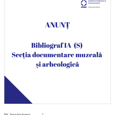
Nr. înregistrare ............/......................