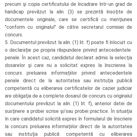
precum şi copia certificatului de încadrare într-un grad de
handicap prevăzut la alin. (3) se prezintă însoţite de
documentele originale, care se certifică cu menţiunea
"conform cu originalul" de către secretarul comisiei de
concurs.
5. Documentul prevăzut la alin. (1) lit. f) poate fi înlocuit cu
o declaraţie pe propria răspundere privind antecedentele
penale. În acest caz, candidatul declarat admis la selecţia
dosarelor şi care nu a solicitat expres la înscrierea la
concurs preluarea informaţiilor privind antecedentele
penale direct de la autoritatea sau instituţia publică
competentă cu eliberarea certificatelor de cazier judiciar
are obligaţia de a complete dosarul de concurs cu originalul
documentului prevăzut la alin. (1) lit. f), anterior datei de
susţinere a probei scrise şi/sau probei practice. În situaţia
în care candidatul solicită expres în formularul de înscriere
la concurs preluarea informaţiilor direct de la autoritatea
sau instituţia publică competentă cu eliberarea