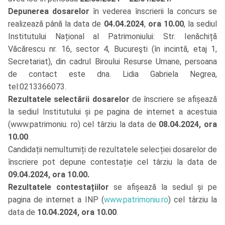
Depunerea dosarelor
în vederea înscrierii la concurs se
realizează până la data de
04.04.2024
,
ora 10.00
, la sediul
Institutului Național al Patrimoniului: Str. Ienăchiță
Văcărescu nr. 16, sector
4, Bucureşti (în incintă, etaj 1,
Secretariat), din cadrul Biroului Resurse Umane, persoana
de contact este dna. Lidia Gabriela Negrea,
tel:0213366073.
Rezultatele selectării dosarelor
de înscriere se afișează
la sediul Institutului și pe pagina de internet a acestuia
(www.patrimoniu. ro) cel târziu la data de
08.04.2024, ora
10.00
.
Candidații nemultumiți de rezultatele selecției dosarelor de
înscriere pot depune contestație cel târziu la data de
09.04.2024, ora 10.00.
Rezultatele contestațiilor
se afișează la sediul și pe
pagina de internet a INP (
www.patrimoniu.ro
) cel târziu la
data de
10.04.2024, ora 10.00
.