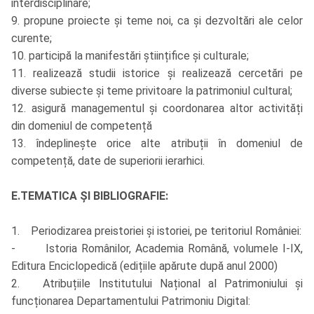
interdisciplinare;
9. propune proiecte și teme noi, ca și dezvoltări ale celor
curente;
10. participă la manifestări științifice și culturale;
11. realizează studii istorice și realizează cercetări pe
diverse subiecte și teme privitoare la patrimoniul cultural;
12. asigură managementul și coordonarea altor activități
din domeniul de competență
13. îndeplinește orice alte atribuții în domeniul de
competență, date de superiorii ierarhici.
E.TEMATICA ȘI BIBLIOGRAFIE:
1. Periodizarea preistoriei și istoriei, pe teritoriul României:
- Istoria Românilor, Academia Română, volumele I-IX,
Editura Enciclopedică (edițiile apărute după anul 2000)
2. Atribuțiile Institutului Național al Patrimoniului și
funcționarea Departamentului Patrimoniu Digital: