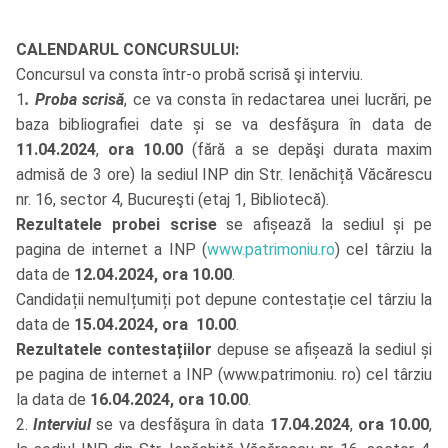
CALENDARUL CONCURSULUI:
Concursul va consta într-o probă scrisă şi interviu.
1
. Proba scrisă
, ce va consta în redactarea unei lucrări, pe
baza bibliografiei date și se va desfăşura în data de
11.04.2024
,
ora 10.00
(fără a se depăşi durata maxim
admisă de 3 ore) la sediul INP din Str. Ienăchiță Văcărescu
nr. 16, sector 4, Bucureşti (etaj 1, Bibliotecă).
Rezultatele probei scrise
se afișează la sediul și pe
pagina de internet a INP (
www.patrimoniu.ro
) cel târziu la
data de
12.04.2024, ora 10.00
.
Candidații nemulțumiți pot depune contestație cel târziu la
data de
15.04.2024, ora 10.00
.
Rezultatele contestațiilor
depuse se afișează la sediul și
pe pagina de internet a INP (www.patrimoniu. ro) cel târziu
la data de
16.04.2024, ora 10.00
.
2.
Interviul
se va desfăşura în data
17.04.2024
,
ora 10.00
,