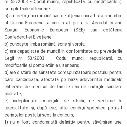
nr. 53/2003 - Codul muncii, republicată, cu modificările şi
completările ulterioare:
a) are cetăţenia română sau cetăţenia unui alt stat membru
al Uniunii Europene, a unui stat parte la Acordul privind
Spaţiul Economic European (SEE) sau cetăţenia
Confederaţiei Elveţiene;
b) cunoaşte limba română, scris şi vorbit;
c) are capacitate de muncă în conformitate cu prevederile
Legii nr. 53/2003 – Codul muncii, republicată, cu
modificările şi completările ulterioare;
d) are o stare de sănătate corespunzătoare postului pentru
care candidează, atestată pe baza adeverinţei medicale
eliberate de medicul de familie sau de unităţile sanitare
abilitate;
e) îndeplineşte condiţiile de studii, de vechime în
specialitate şi, după caz, alte condiţii specifice potrivit
cerinţelor postului scos la concurs;
f) nu a fost condamnată definitiv pentru săvârşirea unei