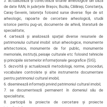
3. actualizează și corectează siturile arheologice din baza
de date RAN, în județele Brașov, Buzău, Călărași, Constanța,
Caraș-Severin, Ialomița folosind surse diverse: fișe de sit
arheologic, rapoarte de cercetare arheologică, studii
istorice pentru pug-uri, documente de arhivă, literatură de
specialitate;
4. cartează și analizează spațial diverse resursele de
patrimoniului cultural imobil: situri arheologice, monumente
arhitectonice, monumente de for public, monumente
memoriale, instituții, peisaje culturale etc folosind tehnicile
și principiile sistemelor informaționale geografice (SIG);
5. dezvoltă și actualizează metodologii, norme, proceduri,
vocabulare controlate și alte instrumente documentare
pentru patrimoniul cultural imobil;
6. diseminează informații privind patrimoniul cultural imobil;
7. se documentează permanent în domeniul său de
specialitate;
8. participă la proiecte de cercetare și proiecte