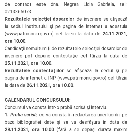
de contact este dna. Negrea Lidia Gabriela, tel.:
0213366073
Rezultatele selecţiei dosarelor
de înscriere se afişează
la sediul Institutului şi pe pagina de internet a acestuia
(
www.patrimoniu.gov.ro
) cel târziu la data de
24.11.2021,
ora 10.00
.
Candidaţii nemultumiţi de rezultatele selecţiei dosarelor de
înscriere pot depune contestaţie cel târziu la data de
25.11.2021, ora 10.00.
Rezultatele contestaţiilor
se afişează la sediul şi pe
pagina de internet a INP (
www.patrimoniu.gov.ro
) cel târziu
la data de
26.11.2021, ora 10.00
.
CALENDARUL CONCURSULUI:
Concursul va consta într-o probă scrisă şi interviu.
1
. Proba scrisă
, ce va consta în redactarea unei lucrări, pe
baza bibliografiei date şi se va desfăşura în data de
29.11.2021
,
ora 10.00
(fără a se depaşi durata maxim