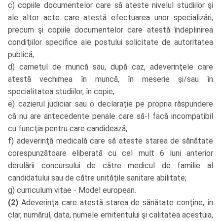
c) copiile documentelor care să ateste nivelul studiilor şi
ale altor acte care atestă efectuarea unor specializări,
precum şi copiile documentelor care atestă îndeplinirea
condiţiilor specifice ale postului solicitate de autoritatea
publică;
d) carnetul de muncă sau, după caz, adeverinţele care
atestă vechimea în muncă, în meserie şi/sau în
specialitatea studiilor, în copie;
e) cazierul judiciar sau o declaraţie pe propria răspundere
că nu are antecedente penale care să-l facă incompatibil
cu funcţia pentru care candidează;
f) adeverinţă medicală care să ateste starea de sănătate
corespunzătoare eliberată cu cel mult 6 luni anterior
derulării concursului de către medicul de familie al
candidatului sau de către unităţile sanitare abilitate;
g) curriculum vitae - Model european.
(2)
Adeverinţa care atestă starea de sănătate conţine, în
clar, numărul, data, numele emitentului şi calitatea acestuia,