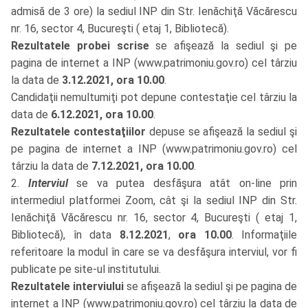
admisă de 3 ore) la sediul INP din Str. Ienăchiţă Văcărescu
nr. 16, sector 4, Bucureşti ( etaj 1, Bibliotecă).
Rezultatele probei scrise
se afişează la sediul şi pe
pagina de internet a INP (
www.patrimoniu.gov.ro
) cel târziu
la data de
3.12.2021, ora 10.00
.
Candidaţii nemultumiţi pot depune contestaţie cel târziu la
data de
6.12.2021, ora 10.00
.
Rezultatele contestaţiilor
depuse se afişează la sediul şi
pe pagina de internet a INP (
www.patrimoniu.gov.ro
) cel
târziu la data de
7.12.2021, ora 10.00
.
2.
Interviul
se va putea desfăşura atât on-line prin
intermediul platformei Zoom, cât şi la sediul INP din Str.
Ienăchiţă Văcărescu nr. 16, sector 4, Bucureşti ( etaj 1,
Bibliotecă), în data
8.12.2021
,
ora 10.00
. Informaţiile
referitoare la modul în care se va desfăşura interviul, vor fi
publicate pe site-ul institutului.
Rezultatele interviului
se afişează la sediul şi pe pagina de
internet a INP (
www.patrimoniu.gov.ro
) cel târziu la data de