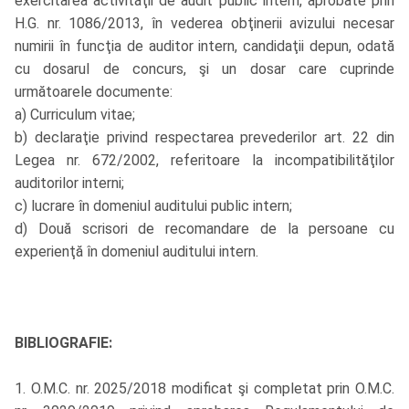
exercitarea activităţii de audit public intern, aprobate prin
H.G. nr. 1086/2013, în vederea obţinerii avizului necesar
numirii în funcţia de auditor intern, candidaţii depun, odată
cu dosarul de concurs, şi un dosar care cuprinde
următoarele documente:
a) Curriculum vitae;
b) declaraţie privind respectarea prevederilor art. 22 din
Legea nr. 672/2002, referitoare la incompatibilităţilor
auditorilor interni;
c) lucrare în domeniul auditului public intern;
d) Două scrisori de recomandare de la persoane cu
experienţă în domeniul auditului intern.
BIBLIOGRAFIE:
1. O.M.C. nr. 2025/2018 modificat şi completat prin O.M.C.