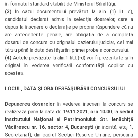
în formatul standard stabilit de Ministerul Sănătăţii.
(3)
În cazul documentului prevăzut la alin. (1) lit. e),
candidatul declarat admis la selecţia dosarelor, care a
depus la înscriere o declaraţie pe propria răspundere că nu
are antecedente penale, are obligaţia de a completa
dosarul de concurs cu originalul cazierului judiciar, cel mai
târziu până la data desfăşurării primei probe a concursului.
(4)
Actele prevăzute la alin.1 lit.b)-d) vor fi prezentate şi în
original în vederea verificării conformităţii copiilor cu
acestea.
LOCUL, DATA ŞI ORA DESFĂŞURĂRII CONCURSULUI
Depunerea dosarelor
în vederea înscrierii la concurs se
realizează până la data de
19.11.2021
,
ora 10.00
, la
sediul
Institutului Naţional al Patrimoniului: Str. Ienăchiţă
Văcărescu nr. 16, sector 4, Bucureşti
(în incintă, etaj 1,
Secretariat), din cadrul Secţiei Resurse Umane, persoana