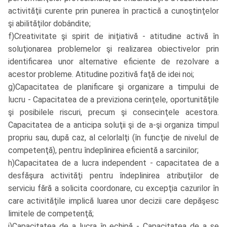
activităţii curente prin punerea în practică a cunoştinţelor
şi abilităţilor dobândite;
f)Creativitate şi spirit de iniţiativă - atitudine activă în
soluţionarea problemelor şi realizarea obiectivelor prin
identificarea unor alternative eficiente de rezolvare a
acestor probleme. Atitudine pozitivă faţă de idei noi;
g)Capacitatea de planificare şi organizare a timpului de
lucru - Capacitatea de a previziona cerinţele, oportunităţile
şi posibilele riscuri, precum şi consecinţele acestora.
Capacitatea de a anticipa soluţii şi de a-şi organiza timpul
propriu sau, după caz, al celorlalţi (în funcţie de nivelul de
competenţă), pentru îndeplinirea eficientă a sarcinilor;
h)Capacitatea de a lucra independent - capacitatea de a
desfăşura activităţi pentru îndeplinirea atribuţiilor de
serviciu fără a solicita coordonare, cu excepţia cazurilor în
care activităţile implică luarea unor decizii care depăşesc
limitele de competenţă;
i)Capacitatea de a lucra în echipă - Capacitatea de a se