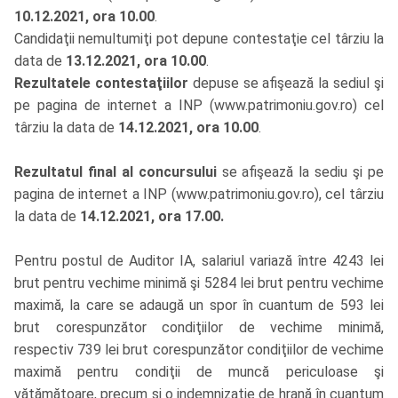
10.12.2021, ora 10.00
.
Candidaţii nemultumiţi pot depune contestaţie cel târziu la
data de
13.12.2021, ora 10.00
.
Rezultatele contestaţiilor
depuse se afişează la sediul şi
pe pagina de internet a INP (
www.patrimoniu.gov.ro
) cel
târziu la data de
14.12.2021, ora 10.00
.
Rezultatul final al concursului
se afişează la sediu şi pe
pagina de internet a INP (
www.patrimoniu.gov.ro
), cel târziu
la data de
14.12.2021, ora 17.00.
Pentru postul de Auditor IA, salariul variază între 4243 lei
brut pentru vechime minimă şi 5284 lei brut pentru vechime
maximă, la care se adaugă un spor în cuantum de 593 lei
brut corespunzător condiţiilor de vechime minimă,
respectiv 739 lei brut corespunzător condiţiilor de vechime
maximă pentru condiţii de muncă periculoase şi
vătămătoare, precum şi o indemnizaţie de hrană în cuantum