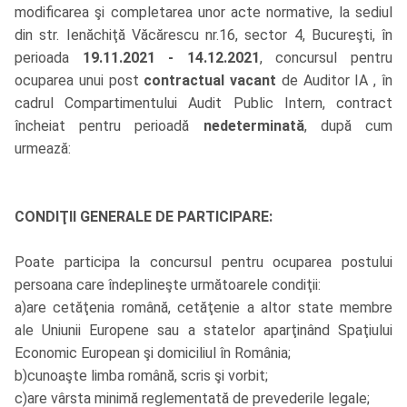
modificarea şi completarea unor acte normative, la sediul
din str. Ienăchiţă Văcărescu nr.16, sector 4, Bucureşti, în
perioada
19.11.2021 - 14.12.2021
, concursul pentru
ocuparea unui post
contractual vacant
de Auditor IA , în
cadrul Compartimentului Audit Public Intern, contract
încheiat pentru perioadă
nedeterminată
, după cum
urmează:
CONDIŢII GENERALE DE PARTICIPARE:
Poate participa la concursul pentru ocuparea postului
persoana care îndeplineşte următoarele condiţii:
a)are cetăţenia română, cetăţenie a altor state membre
ale Uniunii Europene sau a statelor aparţinând Spaţiului
Economic European şi domiciliul în România;
b)cunoaşte limba română, scris şi vorbit;
c)are vârsta minimă reglementată de prevederile legale;