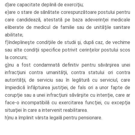
d)are capacitate deplină de exerciţiu;
e)are o stare de sănătate corespunzătoare postului pentru
care candidează, atestată pe baza adeverinţei medicale
eliberate de medicul de familie sau de unităţile sanitare
abilitate;
f)îndeplineşte condiţiile de studii şi, după caz, de vechime
sau alte condiţii specifice potrivit cerinţelor postului scos
la concurs;
g)nu a fost condamnată definitiv pentru săvârşirea unei
infracţiuni contra umanităţii, contra statului ori contra
autorităţii, de serviciu sau în legătură cu serviciul, care
împiedică înfăptuirea justiţiei, de fals ori a unor fapte de
corupţie sau a unei infracţiuni săvârşite cu intenţie, care ar
face-o incompatibilă cu exercitarea funcţiei, cu excepţia
situaţiei în care a intervenit reabilitarea.
h)nu a împlinit vârsta legală pentru pensionare.