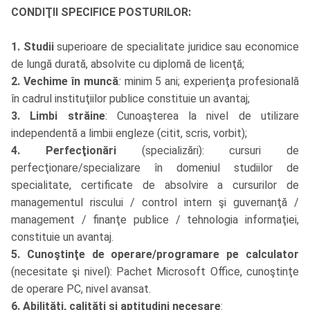
CONDIŢII SPECIFICE POSTURILOR:
1. Studii
superioare de specialitate juridice sau economice
de lungă durată, absolvite cu diplomă de licenţă;
2. Vechime în muncă
:
minim 5 ani; experienţa profesională
în cadrul instituţiilor publice constituie un avantaj;
3. Limbi străine
: Cunoaşterea la nivel de utilizare
independentă a limbii engleze (citit, scris, vorbit);
4. Perfecţionări
(specializări): cursuri de
perfecţionare/specializare în domeniul studiilor de
specialitate, certificate de absolvire a cursurilor de
managementul riscului / control intern şi guvernanţă /
management / finanţe publice / tehnologia informaţiei,
constituie un avantaj.
5. Cunoştinţe de operare/programare pe calculator
(necesitate şi nivel): Pachet Microsoft Office, cunoştinţe
de operare PC, nivel avansat.
6. Abilităţi, calităţi şi aptitudini necesare
: