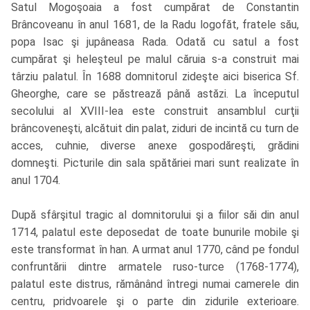
Satul Mogoşoaia a fost cumpărat de Constantin
Brâncoveanu în anul 1681, de la Radu logofăt, fratele său,
popa Isac şi jupâneasa Rada. Odată cu satul a fost
cumpărat şi heleşteul pe malul căruia s-a construit mai
târziu palatul. În 1688 domnitorul zideşte aici biserica Sf.
Gheorghe, care se păstrează până astăzi. La începutul
secolului al XVIII-lea este construit ansamblul curţii
brâncoveneşti, alcătuit din palat, ziduri de incintă cu turn de
acces, cuhnie, diverse anexe gospodăreşti, grădini
domneşti. Picturile din sala spătăriei mari sunt realizate în
anul 1704.
După sfârşitul tragic al domnitorului şi a fiilor săi din anul
1714, palatul este deposedat de toate bunurile mobile şi
este transformat în han. A urmat anul 1770, când pe fondul
confruntării dintre armatele ruso-turce (1768-1774),
palatul este distrus, rămânând întregi numai camerele din
centru, pridvoarele şi o parte din zidurile exterioare.