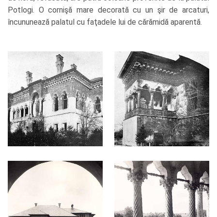
Potlogi. O cornişă mare decorată cu un şir de arcaturi,
încununează palatul cu faţadele lui de cărămidă aparentă.