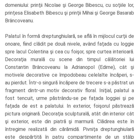
domeniului: prinţii Nicolae şi George Bibescu, cu soţiile lor,
prinţesa Elisabeth Bibescu şi prinţii Mihai şi George Basarab
Brâncoveanu.
Palatul în formă dreptunghiulară, se află în mijlocul curţii de
onoare, fiind clădit pe două nivele, având faţada cu loggie
spre lacul Colentina şi cea cu foişor, spre curtea interioară.
Decoraţia murală cu scene din timpul călătoriei lui
Constantin Brâncoveanu la Adrianopol (Edirne), cât şi
motivele decorative ce împodobeau celelalte încăperi, s-
au pierdut. Într-o singură încăpere de trecere s-a păstrat un
fragment dintr-un motiv decorativ floral. Iniţial, palatul a
fost tencuit, urme păstrându-se pe faţada loggiei şi pe
faţada de est a palatului. In exterior, foişorul păstrează
pictura originară. Decoraţia sculpturală, atât din interior cât
şi exterior, este din piatră şi marmură. Clădirea este în
întregime realizată din cărămidă. Pivniţa dreptunghiulară
este despărţită în patru compartimente de un stâlp