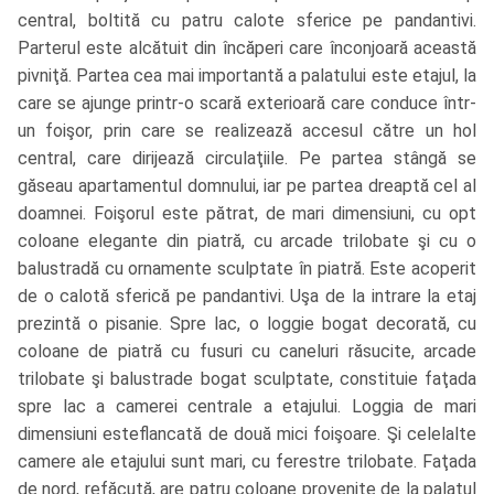
central, boltită cu patru calote sferice pe pandantivi.
Parterul este alcătuit din încăperi care înconjoară această
pivniţă. Partea cea mai importantă a palatului este etajul, la
care se ajunge printr-o scară exterioară care conduce într-
un foişor, prin care se realizează accesul către un hol
central, care dirijează circulaţiile. Pe partea stângă se
găseau apartamentul domnului, iar pe partea dreaptă cel al
doamnei. Foişorul este pătrat, de mari dimensiuni, cu opt
coloane elegante din piatră, cu arcade trilobate şi cu o
balustradă cu ornamente sculptate în piatră. Este acoperit
de o calotă sferică pe pandantivi. Uşa de la intrare la etaj
prezintă o pisanie. Spre lac, o loggie bogat decorată, cu
coloane de piatră cu fusuri cu caneluri răsucite, arcade
trilobate şi balustrade bogat sculptate, constituie faţada
spre lac a camerei centrale a etajului. Loggia de mari
dimensiuni esteflancată de două mici foişoare. Şi celelalte
camere ale etajului sunt mari, cu ferestre trilobate. Faţada
de nord, refăcută, are patru coloane provenite de la palatul