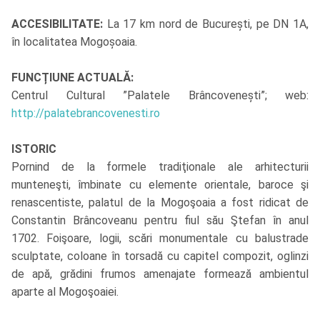
ACCESIBILITATE:
La 17 km nord de București, pe DN 1A,
în localitatea Mogoșoaia.
FUNCȚIUNE ACTUALĂ:
Centrul Cultural ”Palatele Brâncovenești”; web:
http://palatebrancovenesti.ro
ISTORIC
Pornind de la formele tradiţionale ale arhitecturii
munteneşti, îmbinate cu elemente orientale, baroce şi
renascentiste, palatul de la Mogoşoaia a fost ridicat de
Constantin Brâncoveanu pentru fiul său Ştefan în anul
1702. Foişoare, logii, scări monumentale cu balustrade
sculptate, coloane în torsadă cu capitel compozit, oglinzi
de apă, grădini frumos amenajate formează ambientul
aparte al Mogoşoaiei.