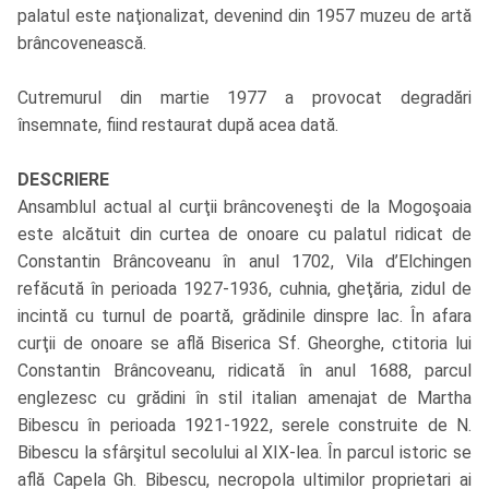
palatul este naţionalizat, devenind din 1957 muzeu de artă
brâncovenească.
Cutremurul din martie 1977 a provocat degradări
însemnate, fiind restaurat după acea dată.
DESCRIERE
Ansamblul actual al curţii brâncoveneşti de la Mogoşoaia
este alcătuit din curtea de onoare cu palatul ridicat de
Constantin Brâncoveanu în anul 1702, Vila d’Elchingen
refăcută în perioada 1927-1936, cuhnia, gheţăria, zidul de
incintă cu turnul de poartă, grădinile dinspre lac. În afara
curţii de onoare se află Biserica Sf. Gheorghe, ctitoria lui
Constantin Brâncoveanu, ridicată în anul 1688, parcul
englezesc cu grădini în stil italian amenajat de Martha
Bibescu în perioada 1921-1922, serele construite de N.
Bibescu la sfârşitul secolului al XIX-lea. În parcul istoric se
află Capela Gh. Bibescu, necropola ultimilor proprietari ai