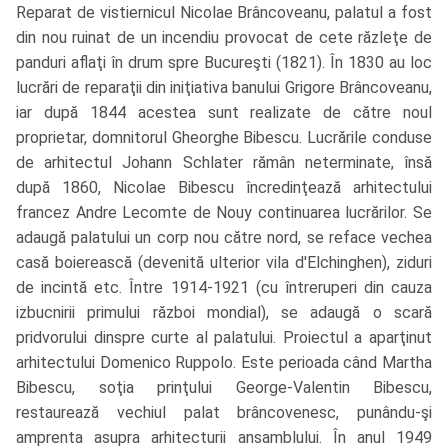
Reparat de vistiernicul Nicolae Brâncoveanu, palatul a fost
din nou ruinat de un incendiu provocat de cete răzleţe de
panduri aflaţi în drum spre Bucureşti (1821). În 1830 au loc
lucrări de reparaţii din iniţiativa banului Grigore Brâncoveanu,
iar după 1844 acestea sunt realizate de către noul
proprietar, domnitorul Gheorghe Bibescu. Lucrările conduse
de arhitectul Johann Schlater rămân neterminate, însă
după 1860, Nicolae Bibescu încredinţează arhitectului
francez Andre Lecomte de Nouy continuarea lucrărilor. Se
adaugă palatului un corp nou către nord, se reface vechea
casă boierească (devenită ulterior vila d'Elchinghen), ziduri
de incintă etc. Între 1914-1921 (cu întreruperi din cauza
izbucnirii primului război mondial), se adaugă o scară
pridvorului dinspre curte al palatului. Proiectul a aparţinut
arhitectului Domenico Ruppolo. Este perioada când Martha
Bibescu, soţia prinţului George-Valentin Bibescu,
restaurează vechiul palat brâncovenesc, punându-şi
amprenta asupra arhitecturii ansamblului. În anul 1949