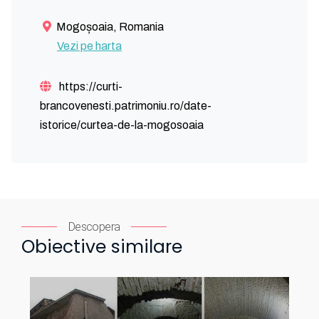
Mogoșoaia, Romania
Vezi pe harta
https://curti-
brancovenesti.patrimoniu.ro/date-
istorice/curtea-de-la-mogosoaia
Descopera
Obiective similare