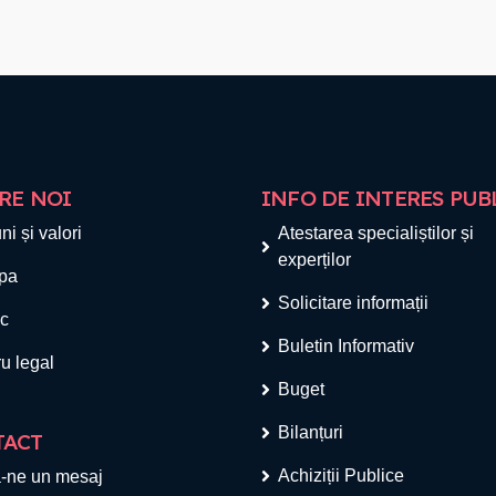
RE NOI
INFO DE INTERES PUB
ni și valori
Atestarea specialiștilor și
experților
pa
Solicitare informații
ic
Buletin Informativ
u legal
Buget
Bilanțuri
TACT
Achiziții Publice
-ne un mesaj