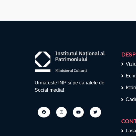
DESP
Viziu
Echi
Urmărește INP și pe canalele de
Istor
Social media!
Cadr
CON
Lasă