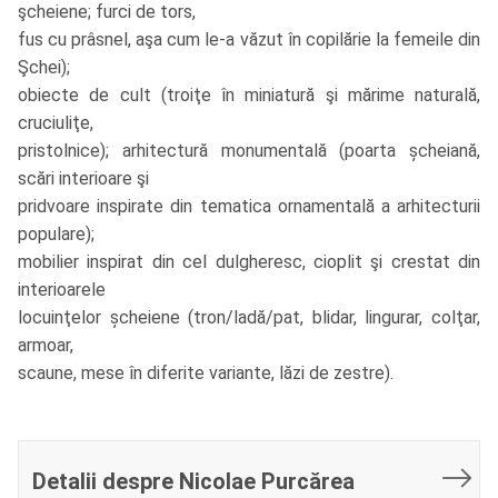
şcheiene; furci de tors,
fus cu prâsnel, aşa cum le-a văzut în copilărie la femeile din
Şchei);
obiecte de cult (troiţe în miniatură şi mărime naturală,
cruciuliţe,
pristolnice); arhitectură monumentală (poarta șcheiană,
scări interioare şi
pridvoare inspirate din tematica ornamentală a arhitecturii
populare);
mobilier inspirat din cel dulgheresc, cioplit şi crestat din
interioarele
locuinţelor șcheiene (tron/ladă/pat, blidar, lingurar, colţar,
armoar,
scaune, mese în diferite variante, lăzi de zestre).
Detalii despre Nicolae Purcărea