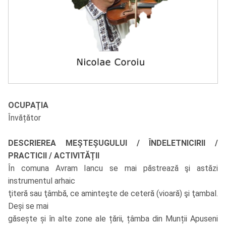
OCUPAȚIA
Învățător
DESCRIEREA MEȘTEȘUGULUI / ÎNDELETNICIRII /
PRACTICII / ACTIVITĂȚII
În comuna Avram Iancu se mai păstrează şi astăzi
instrumentul arhaic
ţiteră sau ţâmbă, ce aminteşte de ceteră (vioară) şi ţambal.
Deși se mai
găsește și în alte zone ale țării, țâmba din Munții Apuseni