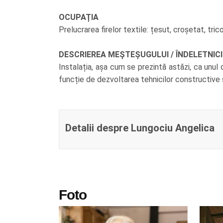
OCUPAȚIA
Prelucrarea firelor textile: țesut, croșetat, tric
DESCRIEREA MEȘTEȘUGULUI / ÎNDELETNICIRII
Instalația, așa cum se prezintă astăzi, ca unu
funcție de dezvoltarea tehnicilor constructive 
Detalii despre Lungociu Angelica
Foto