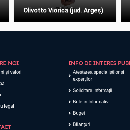
Olivotto Viorica (jud. Argeș)
RE NOI
INFO DE INTERES PUB
ni și valori
Atestarea specialiștilor și
experților
pa
Solicitare informații
ic
Buletin Informativ
u legal
Buget
Bilanțuri
TACT