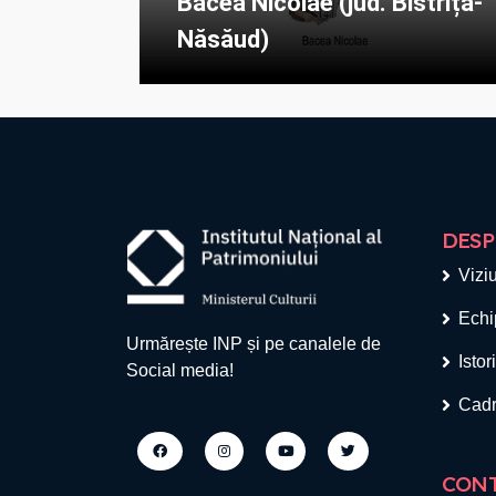
Bacea Nicolae (jud. Bistrița-
Năsăud)
DESP
Viziu
Echi
Urmărește INP și pe canalele de
Istor
Social media!
Cadr
CON