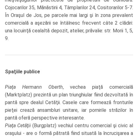
Cojocarilor 35, Mănăstirii 4, Tâmplarilor 24, Cositorarilor 5-7.
În Oraşul de Jos, pe parcele mai largi şi în zona prevalent
comercială a aşezării se întâlnesc frecvent câte 2 clădiri:
una locuinţă cealaltă depozit, atelier, prăvalie: str. Morii 1, 5,
9.
Spaţiile publice
Piaţa Hermann Oberth
, vechea piaţă comercială
(Marktplatz) prezintă un plan triunghiular fiind dezvoltată în
pantă spre dealul Cetăţii. Casele care formează fronturile
pieţei crează ansambluri unitare, iar pornirile străzilor în
pantă oferă perspective interesante.
Piaţa Cetăţii
(Burgplatz) vechiul centru comercial şi civic al
oraşului - are o formă pătrată fiind situată la încrucişarea a