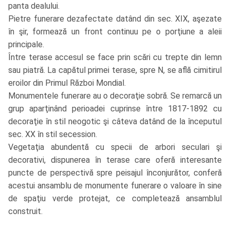
panta dealului.
Pietre funerare dezafectate datând din sec. XIX, aşezate
în şir, formează un front continuu pe o porţiune a aleii
principale.
Între terase accesul se face prin scări cu trepte din lemn
sau piatră. La capătul primei terase, spre N, se află cimitirul
eroilor din Primul Război Mondial.
Monumentele funerare au o decoraţie sobră. Se remarcă un
grup aparţinând perioadei cuprinse între 1817-1892 cu
decoraţie în stil neogotic şi câteva datând de la începutul
sec. XX în stil secession.
Vegetaţia abundentă cu specii de arbori seculari şi
decorativi, dispunerea în terase care oferă interesante
puncte de perspectivă spre peisajul înconjurător, conferă
acestui ansamblu de monumente funerare o valoare în sine
de spaţiu verde protejat, ce completează ansamblul
construit.