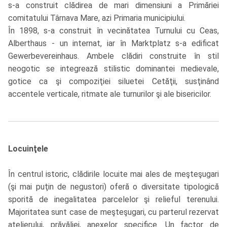
s-a construit clădirea de mari dimensiuni a Primăriei
comitatului Târnava Mare, azi Primaria municipiului.
În 1898, s-a construit în vecinătatea Turnului cu Ceas,
Alberthaus - un internat, iar în Marktplatz s-a edificat
Gewerbevereinhaus. Ambele clădiri construite în stil
neogotic se integrează stilistic dominantei medievale,
gotice ca şi compoziţiei siluetei Cetăţii, susţinând
accentele verticale, ritmate ale turnurilor şi ale bisericilor.
Locuinţele
În centrul istoric, clădirile locuite mai ales de meşteşugari
(şi mai puţin de negustori) oferă o diversitate tipologică
sporită de inegalitatea parcelelor şi relieful terenului.
Majoritatea sunt case de meşteşugari, cu parterul rezervat
atelierului, prăvăliei, anexelor specifice. Un factor de