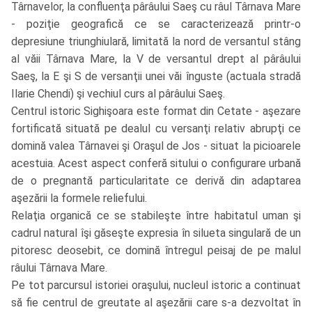
Târnavelor, la confluenţa pârâului Saeş cu râul Târnava Mare
- poziţie geografică ce se caracterizează printr-o
depresiune triunghiulară, limitată la nord de versantul stâng
al văii Târnava Mare, la V de versantul drept al pârâului
Saeş, la E şi S de versanţii unei văi înguste (actuala stradă
Ilarie Chendi) şi vechiul curs al pârâului Saeş.
Centrul istoric Sighişoara este format din Cetate - aşezare
fortificată situată pe dealul cu versanţi relativ abrupţi ce
domină valea Târnavei şi Oraşul de Jos - situat la picioarele
acestuia. Acest aspect conferă sitului o configurare urbană
de o pregnantă particularitate ce derivă din adaptarea
aşezării la formele reliefului.
Relaţia organică ce se stabileşte între habitatul uman şi
cadrul natural îşi găseşte expresia în silueta singulară de un
pitoresc deosebit, ce domină întregul peisaj de pe malul
râului Târnava Mare.
Pe tot parcursul istoriei oraşului, nucleul istoric a continuat
să fie centrul de greutate al aşezării care s-a dezvoltat în