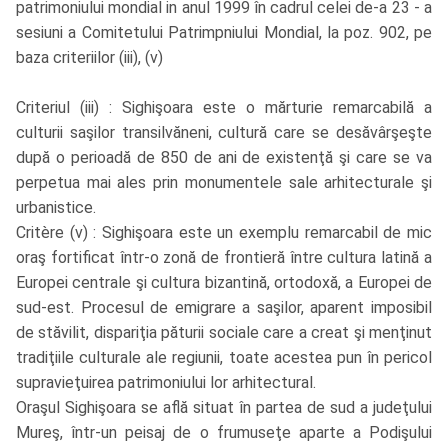
patrimoniului mondial in anul 1999 în cadrul celei de-a 23 - a
sesiuni a Comitetului Patrimpniului Mondial, la poz. 902, pe
baza criteriilor (iii), (v)
Criteriul (iii) : Sighişoara este o mărturie remarcabilă a
culturii saşilor transilvăneni, cultură care se desăvârşeşte
după o perioadă de 850 de ani de existenţă şi care se va
perpetua mai ales prin monumentele sale arhitecturale şi
urbanistice.
Critère (v) : Sighişoara este un exemplu remarcabil de mic
oraş fortificat într-o zonă de frontieră între cultura latină a
Europei centrale şi cultura bizantină, ortodoxă, a Europei de
sud-est. Procesul de emigrare a saşilor, aparent imposibil
de stăvilit, dispariţia păturii sociale care a creat şi menţinut
tradiţiile culturale ale regiunii, toate acestea pun în pericol
supravieţuirea patrimoniului lor arhitectural.
Oraşul Sighişoara se află situat în partea de sud a judeţului
Mureş, într-un peisaj de o frumuseţe aparte a Podişului