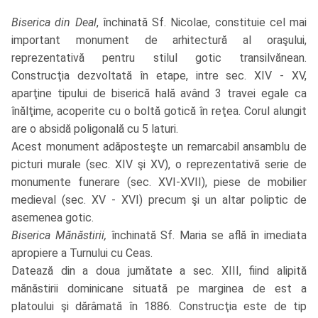
Biserica din Deal
, închinată Sf. Nicolae, constituie cel mai
important monument de arhitectură al oraşului,
reprezentativă pentru stilul gotic transilvănean.
Construcţia dezvoltată în etape, intre sec. XIV - XV,
aparţine tipului de biserică hală având 3 travei egale ca
înălţime, acoperite cu o boltă gotică în reţea. Corul alungit
are o absidă poligonală cu 5 laturi.
Acest monument adăposteşte un remarcabil ansamblu de
picturi murale (sec. XIV şi XV), o reprezentativă serie de
monumente funerare (sec. XVI-XVII), piese de mobilier
medieval (sec. XV - XVI) precum şi un altar poliptic de
asemenea gotic.
Biserica Mănăstirii,
închinată Sf. Maria se află în imediata
apropiere a Turnului cu Ceas.
Datează din a doua jumătate a sec. XIII, fiind alipită
mănăstirii dominicane situată pe marginea de est a
platoului şi dărâmată în 1886. Construcţia este de tip