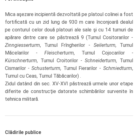
Mica aşezare incipientă dezvoltată pe platoul colinei a fost
fortificată cu un zid lung de 930 m care înconjoară dealul
pe conturul celor două platouri ale sale şi cu 14 turnuri de
apărare dintre care se păstrează 9 (Turnul Cositorarilor -
Zinngiesserturm
, Turnul Frîngherilor -
Seilerturm,
Turnul
Măcelarilor
- Fleischerturm,
Turnul Cojocarilor
-
Kürschnerturm,
Turnul Croitorilor
- Schneiderturm,
Turnul
Cismarilor
- Schusterturm,
Turnul Fierarilor -
Schmiedturm
,
Turnul cu Ceas, Turnul Tăbăcarilor) .
Zidul datând din sec. XV-XVI păstrează urmele unor etape
diferite de construcţie datorate schimbărilor survenite în
tehnica militară.
Clădirile publice