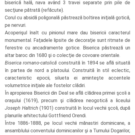
biserică hală, nava având 3 travei separate prin pile de
secţiune pătrată (refăcute).
Corul cu absidă poligonală păstrează boltirea iniţială gotică,
pe nervuri.
Acoperişul înalt cu pinionul mare dau bisericii caracterul
monumental. Faţadele lipsite de decoraţie sunt ritmate de
ferestre cu ancadramente gotice. Biserica păstrează un
altar baroc din 1680 şi o colecţie de covoare orientale.
Biserica romano-catolică
construită în 1894 se află situată
în partea de nord a platoului. Construită în stil eclectic,
caracteristic epocii, silueta ei aminteşte accentele
volumetrice iniţiale ale fostelor clădiri.
În apropierea Bisericii din Deal se află clădirea primei şcoli a
oraşului (1619), precum şi clădirea neogotică a liceului
Joseph Haltrich
(1901) construită în locul vechii şcoli, după
planurile arhitectului Gottfriend Orendi.
Între 1886-1888, pe locul vechii mănastiri dominicane, a
ansamblului conventului dominicanilor şi a Turnului Dogarilor,