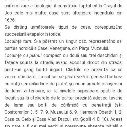
uniformizare a tipologiei îl constituie faptul că în Oraşul de
Jos cele mai multe case sunt ulterioare incendiului din
1676.
Se disting următoarele tipuri de case, corespunzând
succesiunii etapelor istorice:
Locuinţa turn
. S-a păstrat un singur caz, reprezentând azi
partea nordică a Casei Veneţiene, din Piaţa Muzeului.
Locuinţe cu planul compact
, cu două sau trei deschideri şi
faţada scurtă la stradă, având accesul direct din stradă,
printr-un gang boltit îngust. Clădirile se prezintă ca un
volum compact. La subsol se păstrează în general boltirea
cu bolţi semicilindrice de piatră şi uneori urmele planşeelor
de lemn anterioare, iar la nivelele superioare spaţiile de
locuit sau la atelierele de la parter prezintă adesea tavane
de lemn sau bolţi de cărămidă cu penetraţii (str.
Cositorarilor 3, 5, 7, 9, Muzeului 6, 9, Hermann Oberth 1, 2,
Casa cu Cerb şi Casa Vlad Dracul, str. Şcolii 4, 8, 10). Acest
tip pare a fi cel mai vechi şi presupune absenţa iniţială a