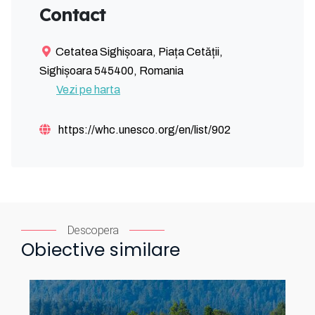
Contact
Cetatea Sighișoara, Piața Cetății,
Sighișoara 545400, Romania
Vezi pe harta
https://whc.unesco.org/en/list/902
Descopera
Obiective similare