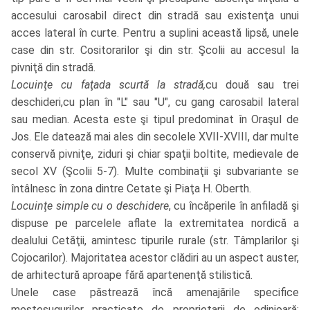
accesului carosabil direct din stradă sau existenţa unui
acces lateral în curte. Pentru a suplini această lipsă, unele
case din str. Cositorarilor şi din str. Şcolii au accesul la
pivniţă din stradă.
Locuinţe cu faţada scurtă la stradă,
cu două sau trei
deschideri,cu plan în "L" sau "U", cu gang carosabil lateral
sau median. Acesta este şi tipul predominat în Oraşul de
Jos. Ele datează mai ales din secolele XVII-XVIII, dar multe
conservă pivniţe, ziduri şi chiar spaţii boltite, medievale de
secol XV (Şcolii 5-7). Multe combinaţii şi subvariante se
întâlnesc în zona dintre Cetate şi Piaţa H. Oberth.
Locuinţe simple cu o deschidere
, cu încăperile în anfiladă şi
dispuse pe parcelele aflate la extremitatea nordică a
dealului Cetăţii, amintesc tipurile rurale (str. Tâmplarilor şi
Cojocarilor). Majoritatea acestor clădiri au un aspect auster,
de arhitectură aproape fără apartenenţă stilistică.
Unele case păstrează încă amenajările specifice
meşteşugurilor practicate de proprietarii de odinioară: