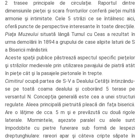
2 trasee principale de circulaţie. Raportul dintre
dimensiunile pieţei şi scara fronturilor conferă pieţei multă
armonie şi intimitate. Cele 5 străzi ce se întâlnesc aici,
oferă puncte de perspective interesante în toate direcţiile.
Piaţa Muzeului
situată lângă Turnul cu Ceas a rezultat în
urma demolării în 1894 a grupului de case alipite laturii de S
a Bisericii mănăstirii.
Aceste spaţii publice păstrează aspectul specific pieţelor
şi străzilor medievale prin utilizarea pavajului de piatră atât
în pieţe cât şi la pasajele pietonale în trepte.
Cimitirul
ocupă partea de S-V a Dealului Cetăţii întinzându-
se pe toată coama dealului şi coborând 5 terase pe
versantul N. Concepţia generală este cea a unei structuri
regulate. Aleea principală pietruită pleacă din faţa bisericii.
Are o lăţime de cca. 5 m şi e prevăzută cu două rigole
laterale. Mormintele, aşezate paralel cu aleile sunt
împodobite cu pietre funerare sub formă de lespezi
dreptunghiulare: rareori apar şi câteva cripte săpate în